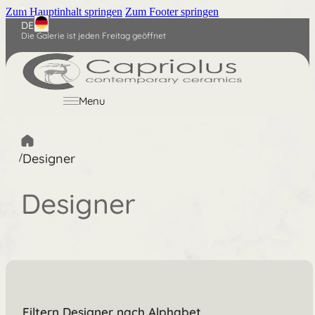
Zum Hauptinhalt springen
Zum Footer springen
DE
Die Galerie ist jeden Freitag geöffnet
Nederlands
English
Menu
/
Designer
Designer
Filtern Designer nach Alphabet