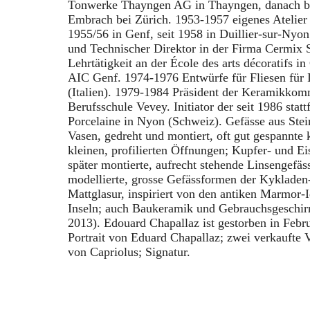
Tonwerke Thayngen AG in Thayngen, danach be
Embrach bei Zürich. 1953-1957 eigenes Atelier
1955/56 in Genf, seit 1958 in Duillier-sur-Nyon
und Technischer Direktor in der Firma Cermix 
Lehrtätigkeit an der École des arts décoratifs i
AIC Genf. 1974-1976 Entwürfe für Fliesen für I
(Italien). 1979-1984 Präsident der Keramikkom
Berufsschule Vevey. Initiator der seit 1986 stat
Porcelaine in Nyon (Schweiz). Gefässe aus Ste
Vasen, gedreht und montiert, oft gut gespannte 
kleinen, profilierten Öffnungen; Kupfer- und Ei
später montierte, aufrecht stehende Linsengefäs
modellierte, grosse Gefässformen der Kykladen-
Mattglasur, inspiriert von den antiken Marmor-
Inseln; auch Baukeramik und Gebrauchsgeschir
2013). Edouard Chapallaz ist gestorben in Febr
Portrait von Eduard Chapallaz; zwei verkaufte 
von Capriolus; Signatur.