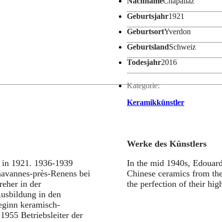
Nachname
Chapallaz
Geburtsjahr
1921
Geburtsort
Yverdon
Geburtsland
Schweiz
Todesjahr
2016
Kategorie:
Keramikkünstler
Werke des Künstlers
 in 1921. 1936-1939
In the mid 1940s, Edouard
havannes-près-Renens bei
Chinese ceramics from the
eher in der
the perfection of their hi
Ausbildung in den
eginn keramisch-
1955 Betriebsleiter der