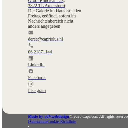
Groot Emiclear 153,
3822 TL Amersfoort
Die Galerie im Haus ist jeden
Freitag geöffnet, sofern im
Nachrichtenbereich nicht
anders angegeben
deree@capriolus.nl
06 21871144
LinkedIn
Facebook
Instagram
Made by vdVwebdesign
© 2025 Capricon. All rights reserve
Datenschutz
Cookie-Richtlinie