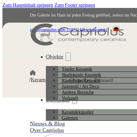
Zum Hauptinhalt springen
Zum Footer springen
Die Galerie im Haus ist jeden Freitag geöffnet, sofern im Na
info@capriolus.nl
06 21871144
Links
Kontakt
DE
Objekte
Töpfer Keramik
Skulpturale Keramik
/
Keramikkünstler
/
Chapallaz, Edouard
Räumliche Keramik
Jugenstil / Art Deco
Andere Bereiche
Verkauft
Datenbank
Keramikkünstler
Galerien
Nieuws & Blog
Over Capriolus