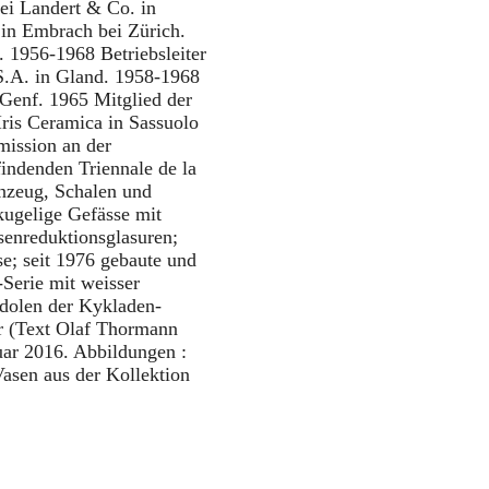
i Landert & Co. in
 in Embrach bei Zürich.
. 1956-1968 Betriebsleiter
S.A. in Gland. 1958-1968
n Genf. 1965 Mitglied der
ris Ceramica in Sassuolo
mission an der
tfindenden Triennale de la
inzeug, Schalen und
kugelige Gefässe mit
senreduktionsglasuren;
se; seit 1976 gebaute und
Serie mit weisser
Idolen der Kykladen-
r (Text Olaf Thormann
uar 2016. Abbildungen :
Vasen aus der Kollektion