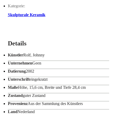
Kategorie:
Skulpturale Keramik
Details
Künstler
Rolf, Johnny
Unternehmen
Geen
Datierung
2002
Unterschrift
eingekratzt
Maße
Höhe, 15,6 cm, Breite und Tiefe 28,4 cm
Zustand
guter Zustand
Provenienz
Aus der Sammlung des Künstlers
Land
Nederland