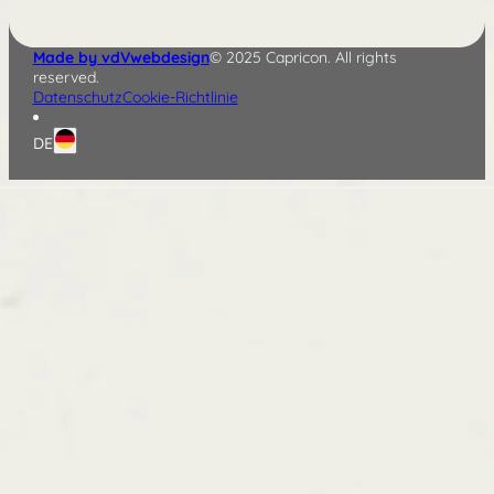
English
Made by vdVwebdesign
© 2025 Capricon. All rights
reserved.
Datenschutz
Cookie-Richtlinie
DE