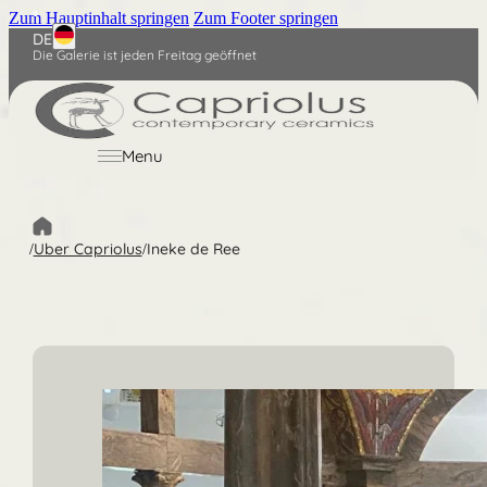
Zum Hauptinhalt springen
Zum Footer springen
DE
Die Galerie ist jeden Freitag geöffnet
Nederlands
English
Menu
Uber Capriolus
Ineke de Ree
/
/