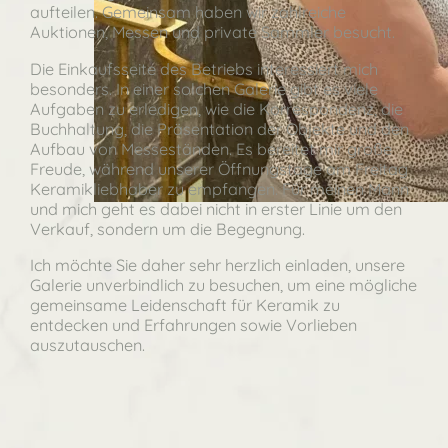
aufteilen. Gemeinsam haben wir zahlreiche
Auktionen, Messen und private Sammler besucht.
Die Einkaufsseite des Betriebs interessiert mich
besonders. In einer solchen Galerie gibt es viele
Aufgaben zu erledigen, wie die Korrespondenz, die
Buchhaltung, die Präsentation der Objekte und den
Aufbau von Messeständen. Es bereitet mir große
Freude, während unserer Öffnungstage am Freitag
Keramikliebhaber zu empfangen. Für meinen Mann
und mich geht es dabei nicht in erster Linie um den
Verkauf, sondern um die Begegnung.
Ich möchte Sie daher sehr herzlich einladen, unsere
Galerie unverbindlich zu besuchen, um eine mögliche
gemeinsame Leidenschaft für Keramik zu
entdecken und Erfahrungen sowie Vorlieben
auszutauschen.