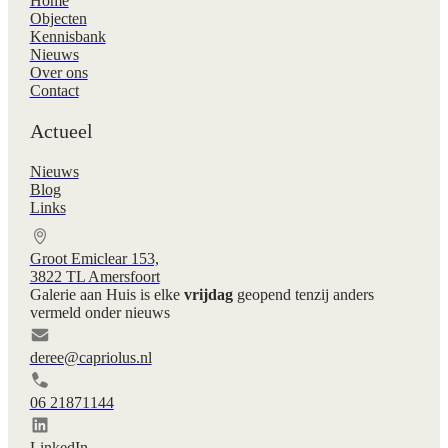
Home
Objecten
Kennisbank
Nieuws
Over ons
Contact
Actueel
Nieuws
Blog
Links
Groot Emiclear 153,
3822 TL Amersfoort
Galerie aan Huis is elke
vrijdag
geopend tenzij anders
vermeld onder nieuws
deree@capriolus.nl
06 21871144
LinkedIn