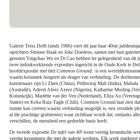
Galerie Terra Delft (sinds 1986) viert dit jaar haar 40ste jubileumj
oprichters Simone Haak en Joke Doedens, samen met hun galerie
genoten Yingchao Wu en Di Cao hebben ter gelegenheid van dit j
twee indrukwekkende exposities ingericht in de Oude Kerk te Del
hoofdexpositie met titel
Common Ground
, is een wereldtentoonst
waarin keramiek fungeert als drager van verbinding. De deelnem
kunstenaars zijn Li Zhen (China), Prithwiraj Mali (India), Mahala 
(Australië), Adeoti Afeez Azeez (Nigeria), Katharine Morling (Ve
Koninkrijk), Mariëtte van der Ven (Nederland), Eliza Au (Verenig
Staten) en Keka Ruiz-Tagle (Chili). Common Ground laat zien dat
ruimte kan creëren waarin verbinding mogelijk is, een verstilde pl
al die prachtige grafstenen) waar zichtbaar wordt dat, ondanks alle
verschillen, de mensheid een gedeelde basis heeft.
De tweede expositie
De tafel van 40
! toont veertig keramische we
veertig keramisten die met de galerie werkten. Elk werk markeert 