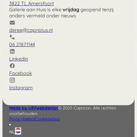
3822 TL Amersfoort
Galerie aan Huis is elke
vrijdag
geopend tenzij
anders vermeld onder nieuws
deree@capriolus.nl
06 21871144
LinkedIn
Facebook
Instagram
Made by vdVwebdesign
© 2025 Capricon. Alle rechten
voorbehouden.
Privacybeleid
Cookiebeleid
NL