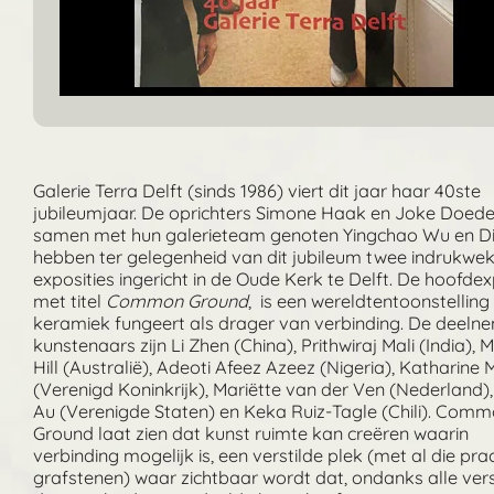
Galerie Terra Delft (sinds 1986) viert dit jaar haar 40ste
jubileumjaar. De oprichters Simone Haak en Joke Doede
samen met hun galerieteam genoten Yingchao Wu en D
hebben ter gelegenheid van dit jubileum twee indrukwe
exposities ingericht in de Oude Kerk te Delft. De hoofdex
met titel
Common Ground
, is een wereldtentoonstelling
keramiek fungeert als drager van verbinding. De deel
kunstenaars zijn Li Zhen (China), Prithwiraj Mali (India),
Hill (Australië), Adeoti Afeez Azeez (Nigeria), Katharine 
(Verenigd Koninkrijk), Mariëtte van der Ven (Nederland), 
Au (Verenigde Staten) en Keka Ruiz-Tagle (Chili). Com
Ground laat zien dat kunst ruimte kan creëren waarin
verbinding mogelijk is, een verstilde plek (met al die pra
grafstenen) waar zichtbaar wordt dat, ondanks alle versc