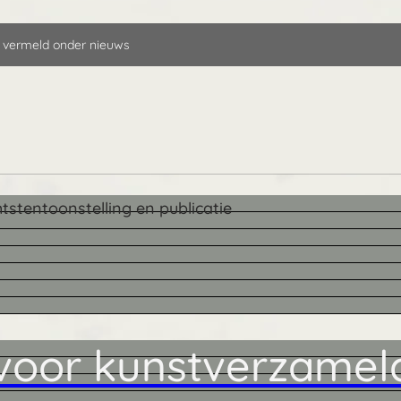
 vermeld onder nieuws
tstentoonstelling en publicatie
 voor kunstverzamela