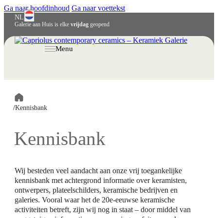
Ga naar hoofdinhoud
Ga naar voettekst
NL
Galerie aan Huis is elke
vrijdag
geopend
English
Deutsch
Menu
/
Kennisbank
Kennisbank
Wij besteden veel aandacht aan onze vrij toegankelijke
kennisbank met achtergrond informatie over keramisten,
ontwerpers, plateelschilders, keramische bedrijven en
galeries. Vooral waar het de 20e-eeuwse keramische
activiteiten betreft, zijn wij nog in staat – door middel van