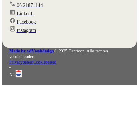
06 21871144
LinkedIn
Facebook
English
Deutsch
Instagram
Made by vdVwebdesign
© 2025 Capricon. Alle rechten
voorbehouden.
Privacybeleid
Cookiebeleid
NL