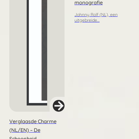
monografie
Johnny Rolf (NL), een
uitgebreide…
Verglaasde Charme
(NL/EN) – De
Schoonheid…