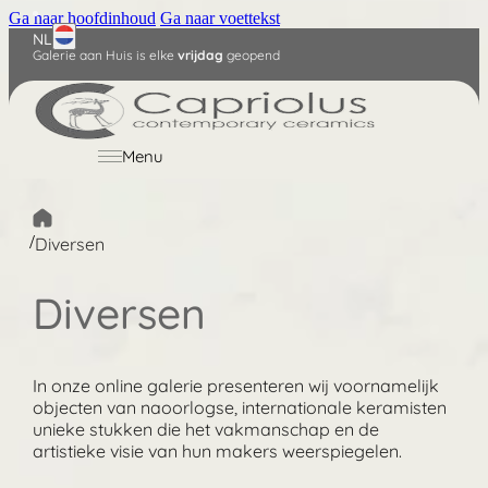
Ga naar hoofdinhoud
Ga naar voettekst
NL
Galerie aan Huis is elke
vrijdag
geopend
English
Deutsch
Menu
/
Diversen
Diversen
In onze online galerie presenteren wij voornamelijk
objecten van naoorlogse, internationale keramisten
unieke stukken die het vakmanschap en de
artistieke visie van hun makers weerspiegelen.