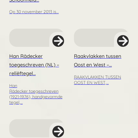
Op 30 november 2013 is…
Han Rädecker
Raakvlakken tussen
toegeschreven (NL) –
Oost en West –…
relïëftegel…
RAAKVLAKKEN TUSSEN
OOST EN WEST,…
Han
Rädecker toegeschreven
(1921-1976), handgevormde
tegel,…