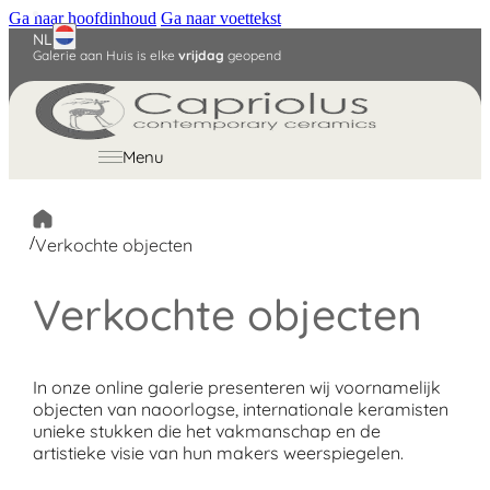
Ga naar hoofdinhoud
Ga naar voettekst
NL
Galerie aan Huis is elke
vrijdag
geopend
English
Deutsch
Menu
/
Verkochte objecten
Verkochte objecten
In onze online galerie presenteren wij voornamelijk
objecten van naoorlogse, internationale keramisten
unieke stukken die het vakmanschap en de
artistieke visie van hun makers weerspiegelen.