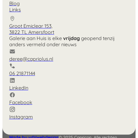
Blog
Links
Groot Emiclear 153,
3822 TL Amersfoort
Galerie aan Huis is elke
vrijdag
geopend tenzij
anders vermeld onder nieuws
deree@capriolus.nl
06 21871144
LinkedIn
Facebook
Instagram
English
Deutsch
Made by vdVwebdesign
© 2025 Capricon. Alle rechten