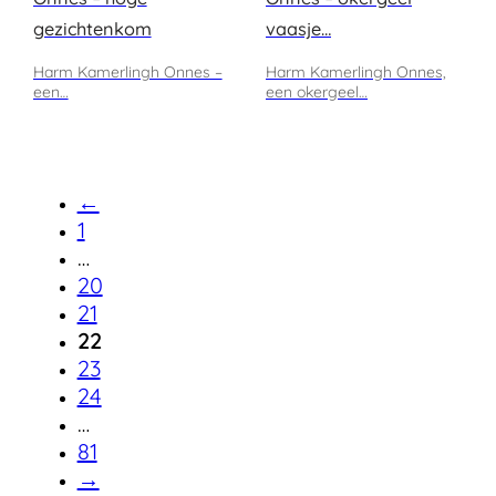
gezichtenkom
vaasje…
Harm Kamerlingh Onnes –
Harm Kamerlingh Onnes,
een…
een okergeel…
←
1
…
20
21
22
23
24
…
81
→