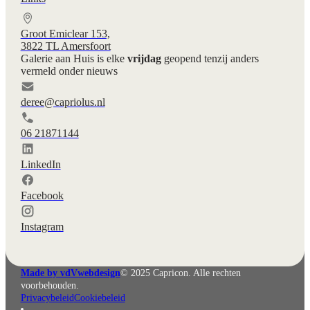
Groot Emiclear 153,
3822 TL Amersfoort
Galerie aan Huis is elke
vrijdag
geopend tenzij anders
vermeld onder nieuws
deree@capriolus.nl
06 21871144
LinkedIn
Facebook
Instagram
English
Deutsch
Made by vdVwebdesign
© 2025 Capricon. Alle rechten
voorbehouden.
Privacybeleid
Cookiebeleid