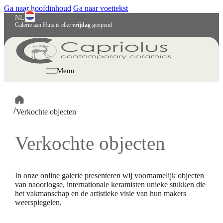
Ga naar hoofdinhoud
Ga naar voettekst
NL
Galerie aan Huis is elke
vrijdag
geopend
English
Deutsch
Menu
/
Verkochte objecten
Verkochte objecten
In onze online galerie presenteren wij voornamelijk objecten
van naoorlogse, internationale keramisten unieke stukken die
het vakmanschap en de artistieke visie van hun makers
weerspiegelen.