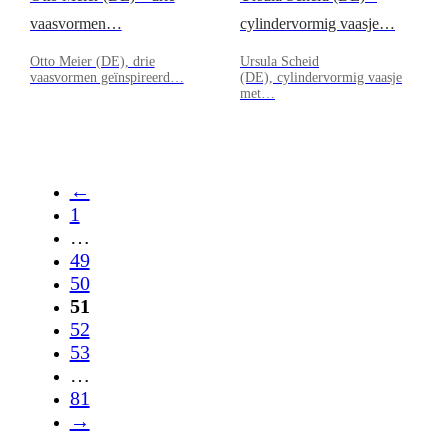
vaasvormen…
cylindervormig vaasje…
Otto Meier (DE), drie
Ursula Scheid
vaasvormen geïnspireerd…
(DE), cylindervormig vaasje
met…
←
1
…
49
50
51
52
53
…
81
→