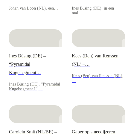
Johan van Loon (NL), een…
Ines Büsing (DE), in een
mal…
Ines Büsing (DE) –
Kees (Ben) van Renssen
“Pyramidal
(NL) –…
Kugelsegment…
Kees (Ben) van Renssen (NL),
…
Ines Büsing (DE), “Pyramidal
Kugelsegment I”,…
Carolein Smit (NL/BE) –
Gaper op smeedijzeren