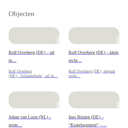
Objecten
Rolf Overberg (DE) – uil
Rolf Overberg (DE) – klein
in…
recht…
Rolf Overberg
Rolf Overberg (DE), elegant
(DE), ‘Schaukeleule’, uil in…
recht…
Johan van Loon (NL) –
Ines Büsing (DE) –
grote…
“Kugelsegment” –…