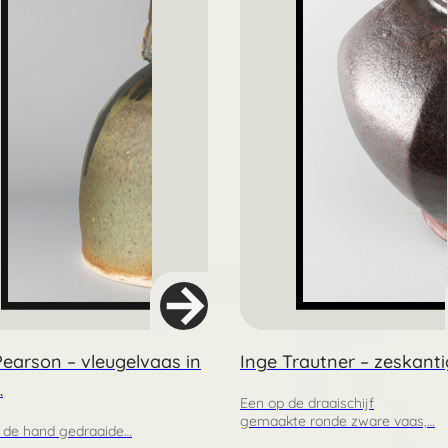
Pearson – vleugelvaas in
Inge Trautner – zeskanti
…
Een op de draaischijf
gemaakte ronde zware vaas,…
 de hand gedraaide…