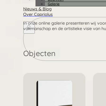
Galerie
Nieuws & Blog
Over Capriolus
In onze online galerie presenteren wij vo
vakmanschap en de artistieke visie van h
Search
...
Objecten