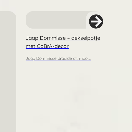
Jaap Dommisse – dekselpotje
met CoBrA-decor
Jaap Dommisse draaide dit mooi…