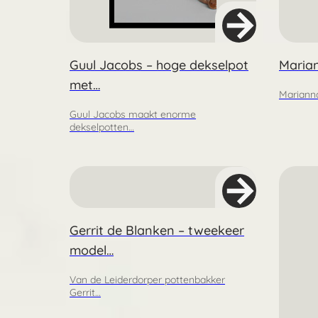
Guul Jacobs – hoge dekselpot
Maria
met…
Mariann
Guul Jacobs maakt enorme
dekselpotten…
Gerrit de Blanken – tweekeer
model…
Van de Leiderdorper pottenbakker
Gerrit…