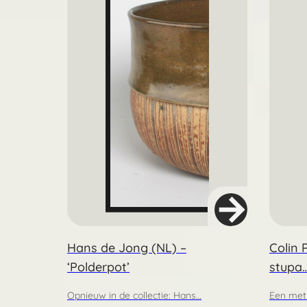
Hans de Jong (NL) –
Colin 
‘Polderpot’
stupa
Opnieuw in de collectie: Hans…
Een met