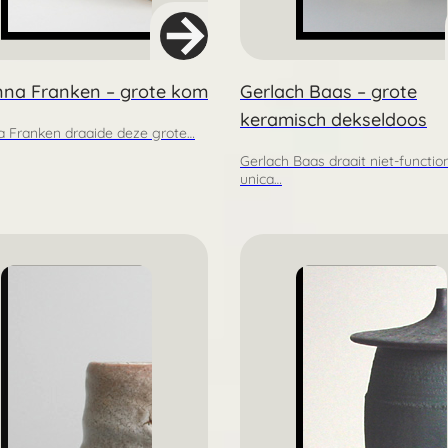
nna Franken – grote kom
Gerlach Baas – grote
keramisch dekseldoos
a Franken draaide deze grote…
Gerlach Baas draait niet-functio
unica…