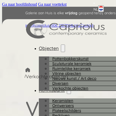
Ga naar hoofdinhoud
Ga naar voettekst
NL
Galerie aan Huis is elke
vrijdag
geopend tenzij anders
English
info@capriolus.nl
06 21871144
Links
Contact
Deutsch
Objecten
Pottenbakkerskunst
Sculpturale keramiek
Ruimtelijke keramiek
Vitrine objecten
/
Verkochte objecten
Nieuwe kunst / Art deco
Diversen
Verkochte objecten
Kennisbank
Verkocht
Keramisten
Ontwerpers
Plateelschilders
Bedrijven