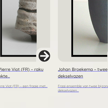
ierre Viot (FR) – raku
Johan Broekema – twee
okte…
dekselvazen
rre Viot (FR) – een fraaie met…
Fraai ensemble van twee bijzon
dekselvazen…