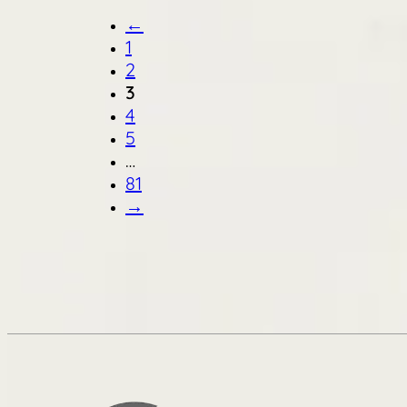
←
1
2
3
4
5
…
81
→