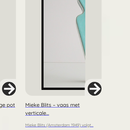
ge pot
Mieke Blits – vaas met
verticale…
Mieke Blits (Amsterdam 1949) volgt…