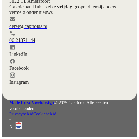
3822 TL Amersfoort
Galerie aan Huis is elke
vrijdag
geopend tenzij anders
vermeld onder nieuws
deree@capriolus.nl
06 21871144
LinkedIn
Facebook
Instagram
English
Deutsch
Made by vdVwebdesign
© 2025 Capricon. Alle rechten
voorbehouden.
Privacybeleid
Cookiebeleid
NL