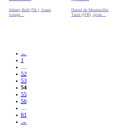
Johnny Rolf (NL), fraaie
Daniel de Montmollin,
vroege…
Taizé ((FR), grote…
←
1
…
52
53
54
55
56
…
81
→