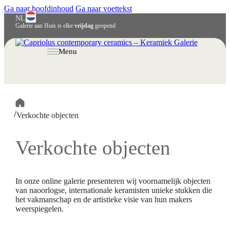
Ga naar hoofdinhoud
Ga naar voettekst
NL
Galerie aan Huis is elke
vrijdag
geopend
English
Menu
Deutsch
/
Verkochte objecten
Verkochte objecten
In onze online galerie presenteren wij voornamelijk objecten
van naoorlogse, internationale keramisten unieke stukken die
het vakmanschap en de artistieke visie van hun makers
weerspiegelen.