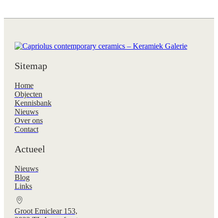
Sitemap
Home
Objecten
Kennisbank
Nieuws
Over ons
Contact
Actueel
Nieuws
Blog
Links
Groot Emiclear 153,