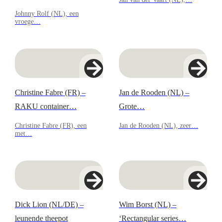
Johnny Rolf (NL), een
vroege…
Christine Fabre (FR) –
Jan de Rooden (NL) –
RAKU container…
Grote…
Christine Fabre (FR), een
Jan de Rooden (NL), zeer…
met…
Dick Lion (NL/DE) –
Wim Borst (NL) –
leunende theepot
‘Rectangular series…