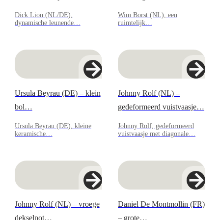
Dick Lion (NL/DE),
Wim Borst (NL), een
dynamische leunende…
ruimtelijk…
Ursula Beyrau (DE) – klein
Johnny Rolf (NL) –
bol…
gedeformeerd vuistvaasje…
Ursula Beyrau (DE), kleine
Johnny Rolf, gedeformeerd
keramische…
vuistvaasje met diagonale…
Johnny Rolf (NL) – vroege
Daniel De Montmollin (FR)
dekselpot…
– grote…