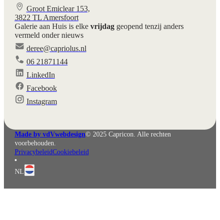
Groot Emiclear 153,
3822 TL Amersfoort
Galerie aan Huis is elke
vrijdag
geopend tenzij anders
vermeld onder nieuws
deree@capriolus.nl
06 21871144
LinkedIn
Facebook
English
Deutsch
Instagram
Made by vdVwebdesign
© 2025 Capricon. Alle rechten
voorbehouden.
Privacybeleid
Cookiebeleid
NL