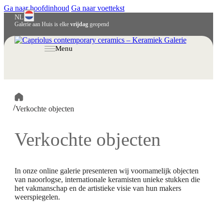
Ga naar hoofdinhoud
Ga naar voettekst
NL
Galerie aan Huis is elke
vrijdag
geopend
English
Deutsch
Menu
/
Verkochte objecten
Verkochte objecten
In onze online galerie presenteren wij voornamelijk objecten
van naoorlogse, internationale keramisten unieke stukken die
het vakmanschap en de artistieke visie van hun makers
weerspiegelen.