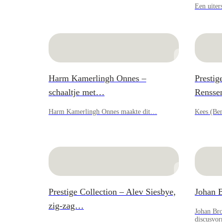
Een uiter
Harm Kamerlingh Onnes –
Prestig
schaaltje met…
Renss
Harm Kamerlingh Onnes maakte dit…
Kees (Be
Prestige Collection – Alev Siesbye,
Johan B
zig-zag…
Johan Bro
discusvo