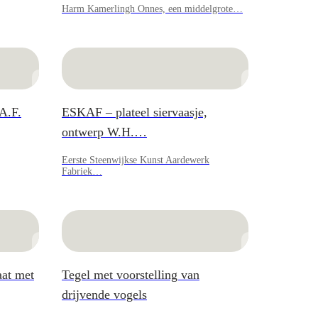
Harm Kamerlingh Onnes, een middelgrote…
.A.F.
ESKAF – plateel siervaasje,
ontwerp W.H.…
Eerste Steenwijkse Kunst Aardewerk
Fabriek…
aat met
Tegel met voorstelling van
drijvende vogels