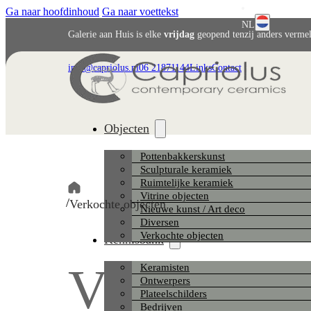
Ga naar hoofdinhoud
Ga naar voettekst
NL
Galerie aan Huis is elke
vrijdag
geopend tenzij anders verme
English
info@capriolus.nl
06 21871144
Links
Contact
Deutsch
Objecten
Pottenbakkerskunst
Sculpturale keramiek
Ruimtelijke keramiek
Vitrine objecten
/
Verkochte objecten
Nieuwe kunst / Art deco
Diversen
Verkochte objecten
Kennisbank
Verkochte 
Keramisten
Ontwerpers
Plateelschilders
Bedrijven