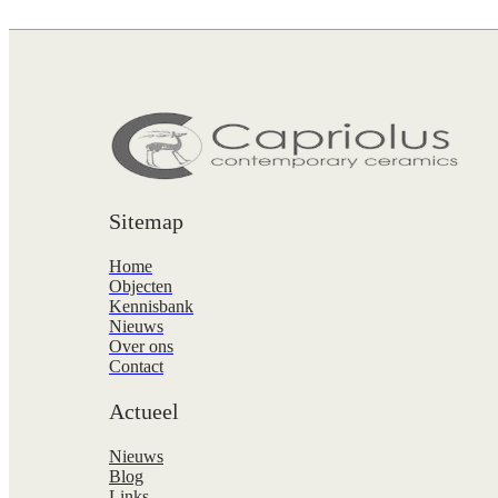
Sitemap
Home
Objecten
Kennisbank
Nieuws
Over ons
Contact
Actueel
Nieuws
Blog
Links