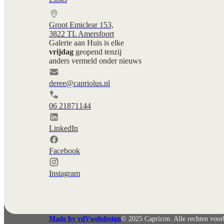
Groot Emiclear 153,
3822 TL Amersfoort
Galerie aan Huis is elke
vrijdag
geopend tenzij
anders vermeld onder nieuws
deree@capriolus.nl
06 21871144
LinkedIn
Facebook
Instagram
English
Deutsch
Made by vdVwebdesign
© 2025 Capricon. Alle rechten voo