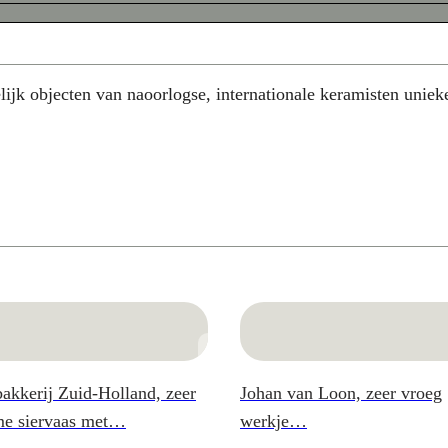
lijk objecten van naoorlogse, internationale keramisten uniek
bakkerij Zuid-Holland, zeer
Johan van Loon, zeer vroeg
me siervaas met…
werkje…