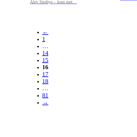
Alev Siesbye – kom met…
←
1
…
14
15
16
17
18
…
81
→