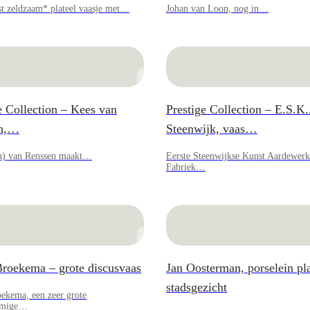
st zeldzaam* plateel vaasje met…
Johan van Loon, nog in…
e Collection – Kees van
Prestige Collection – E.S.K
en,…
Steenwijk, vaas…
n) van Renssen maakt…
Eerste Steenwijkse Kunst Aardewerk
Fabriek…
roekema – grote discusvaas
Jan Oosterman, porselein pl
stadsgezicht
ekema, een zeer grote
rmige…