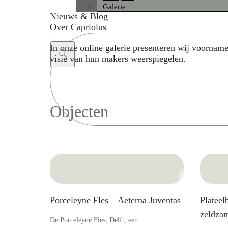
Galerie
Nieuws & Blog
Over Capriolus
In onze online galerie presenteren wij voorname
visie van hun makers weerspiegelen.
Search
...
Objecten
Porceleyne Fles – Aeterna Juventas
Plateel
zeldza
De Porceleyne Fles, Delft, een…