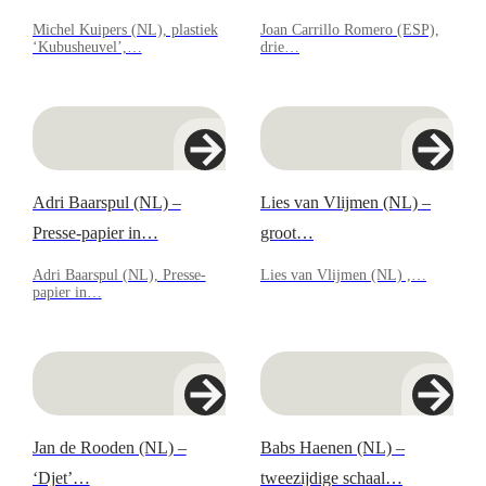
Michel Kuipers (NL), plastiek
Joan Carrillo Romero (ESP),
‘Kubusheuvel’,…
drie…
Adri Baarspul (NL) –
Lies van Vlijmen (NL) –
Presse-papier in…
groot…
Adri Baarspul (NL), Presse-
Lies van Vlijmen (NL) ,…
papier in…
Jan de Rooden (NL) –
Babs Haenen (NL) –
‘Djet’…
tweezijdige schaal…