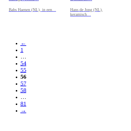
Babs Haenen (NL), in een…
Hans de Jong (NL),
keramisch…
←
1
…
54
55
56
57
58
…
81
→