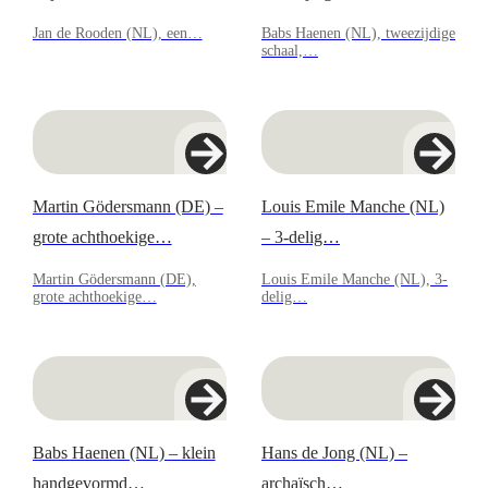
Jan de Rooden (NL), een…
Babs Haenen (NL), tweezijdige
schaal,…
Martin Gödersmann (DE) –
Louis Emile Manche (NL)
grote achthoekige…
– 3-delig…
Martin Gödersmann (DE),
Louis Emile Manche (NL), 3-
grote achthoekige…
delig…
Babs Haenen (NL) – klein
Hans de Jong (NL) –
handgevormd…
archaïsch…