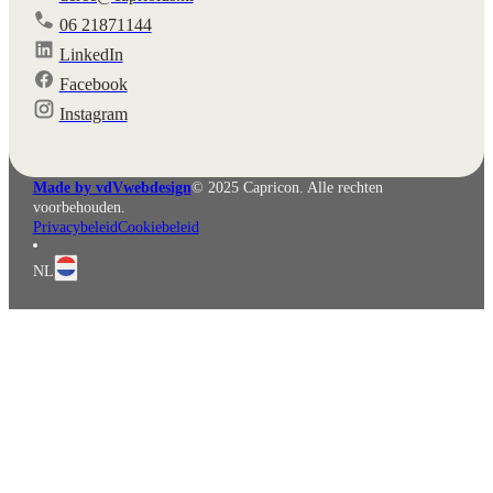
06 21871144
LinkedIn
Facebook
English
Deutsch
Instagram
Made by vdVwebdesign
© 2025 Capricon. Alle rechten
voorbehouden.
Privacybeleid
Cookiebeleid
NL