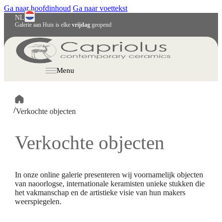
Ga naar hoofdinhoud
Ga naar voettekst
NL
Galerie aan Huis is elke
vrijdag
geopend
English
Deutsch
Menu
/
Verkochte objecten
Verkochte objecten
In onze online galerie presenteren wij voornamelijk objecten
van naoorlogse, internationale keramisten unieke stukken die
het vakmanschap en de artistieke visie van hun makers
weerspiegelen.