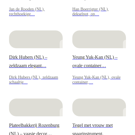
Jan de Rooden (NL),
Han Boerrigter (NL),
rechthoekige…
dekselpot, op…
Dirk Hubers (NL) –
Yeung Yuk-Kan (NL) –
zeldzaam elegant…
ovale container…
Dirk Hubers (NL), zeldzaam
Yeung Yuk-Kan (NL), ovale
schaaltje…
container,…
Plateelbakkerij Rozenburg
Tegel met vrouw met
(NL) – vaasje decor…
snaarinstrument,