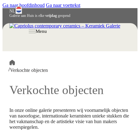
Ga naar hoofdinhoud
Ga naar voettekst
NL
Galerie aan Huis is elke
vrijdag
geopend
English
Deutsch
Menu
/
Verkochte objecten
Verkochte objecten
In onze online galerie presenteren wij voornamelijk objecten
van naoorlogse, internationale keramisten unieke stukken die
het vakmanschap en de artistieke visie van hun makers
weerspiegelen.