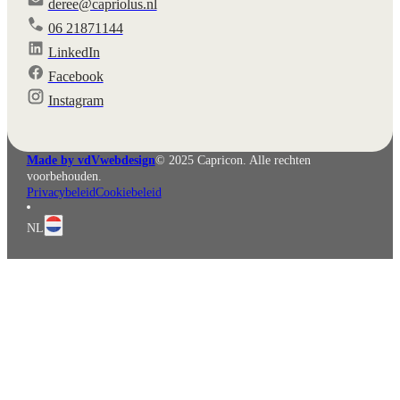
deree@capriolus.nl
06 21871144
LinkedIn
Facebook
English
Deutsch
Instagram
Made by vdVwebdesign
© 2025 Capricon. Alle rechten
voorbehouden.
Privacybeleid
Cookiebeleid
NL