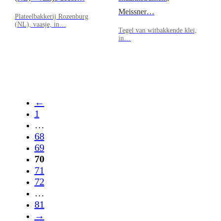
Meissner…
Plateelbakkerij Rozenburg
(NL), vaasje, in…
Tegel van witbakkende klei,
in…
←
1
…
68
69
70
71
72
…
81
→