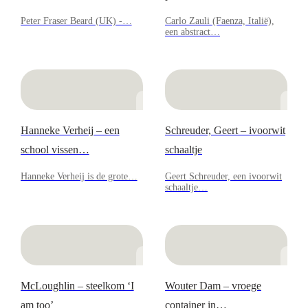
Peter Fraser Beard (UK) -…
Carlo Zauli (Faenza, Italië),
een abstract…
Hanneke Verheij – een
Schreuder, Geert – ivoorwit
school vissen…
schaaltje
Hanneke Verheij is de grote…
Geert Schreuder, een ivoorwit
schaaltje…
McLoughlin – steelkom ‘I
Wouter Dam – vroege
am too’
container in…