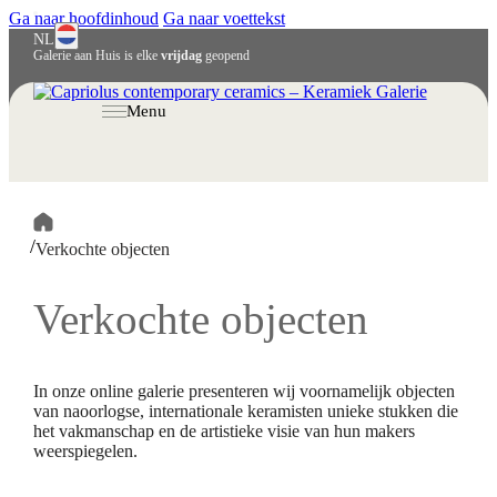
Ga naar hoofdinhoud
Ga naar voettekst
NL
Galerie aan Huis is elke
vrijdag
geopend
English
Deutsch
Menu
/
Verkochte objecten
Verkochte objecten
In onze online galerie presenteren wij voornamelijk objecten
van naoorlogse, internationale keramisten unieke stukken die
het vakmanschap en de artistieke visie van hun makers
weerspiegelen.