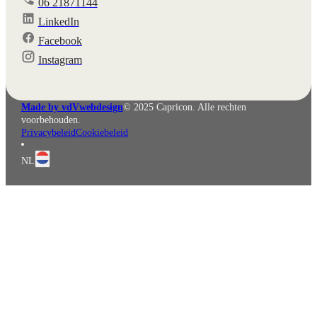
06 21871144
LinkedIn
Facebook
English
Deutsch
Instagram
Made by vdVwebdesign
© 2025 Capricon. Alle rechten
voorbehouden.
Privacybeleid
Cookiebeleid
NL