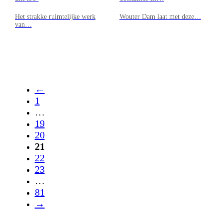
Het strakke ruimtelijke werk
Wouter Dam laat met deze…
van…
←
1
…
19
20
21
22
23
…
81
→