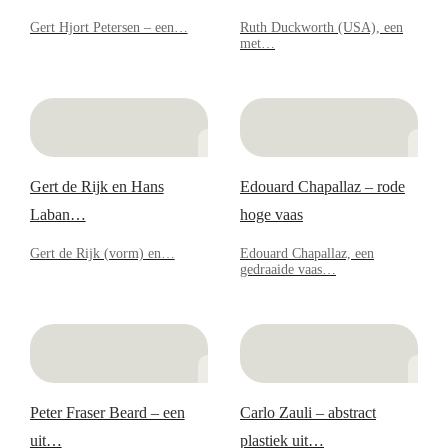
Gert Hjort Petersen – een…
Ruth Duckworth (USA), een
met…
Gert de Rijk en Hans
Edouard Chapallaz – rode
Laban…
hoge vaas
Gert de Rijk (vorm) en…
Edouard Chapallaz, een
gedraaide vaas…
Peter Fraser Beard – een
Carlo Zauli – abstract
uit…
plastiek uit…