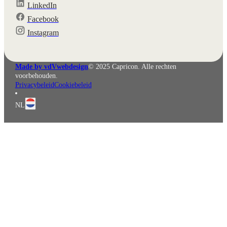
LinkedIn
Facebook
English
Deutsch
Instagram
Made by vdVwebdesign
© 2025 Capricon. Alle rechten
voorbehouden.
Privacybeleid
Cookiebeleid
NL