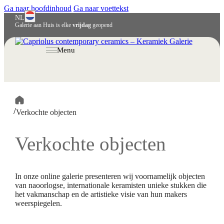
Ga naar hoofdinhoud
Ga naar voettekst
NL
Galerie aan Huis is elke
vrijdag
geopend
English
Deutsch
Menu
/
Verkochte objecten
Verkochte objecten
In onze online galerie presenteren wij voornamelijk objecten
van naoorlogse, internationale keramisten unieke stukken die
het vakmanschap en de artistieke visie van hun makers
weerspiegelen.