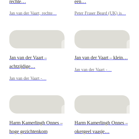
rechte…
een…
Jan van der Vaart, rechte…
Peter Fraser Beard (UK) is…
Jan van der Vaart –
Jan van der Vaart – klein…
achtzijdige…
Jan van der Vaart -…
Jan van der Vaart -…
Harm Kamerlingh Onnes –
Harm Kamerlingh Onnes –
hoge gezichtenkom
okergeel vaasje…