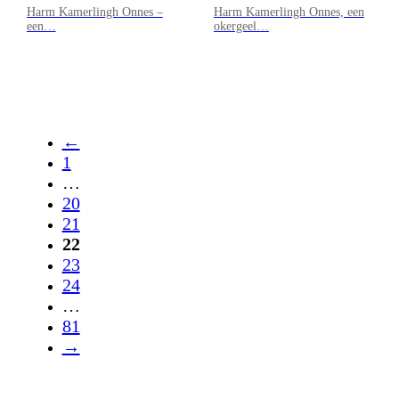
Harm Kamerlingh Onnes –
Harm Kamerlingh Onnes, een
een…
okergeel…
←
1
…
20
21
22
23
24
…
81
→