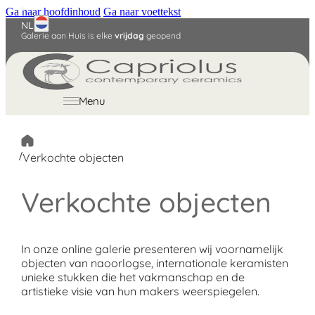
Ga naar hoofdinhoud
Ga naar voettekst
NL
Galerie aan Huis is elke
vrijdag
geopend
English
Deutsch
Menu
/
Verkochte objecten
Verkochte objecten
In onze online galerie presenteren wij voornamelijk
objecten van naoorlogse, internationale keramisten
unieke stukken die het vakmanschap en de
artistieke visie van hun makers weerspiegelen.