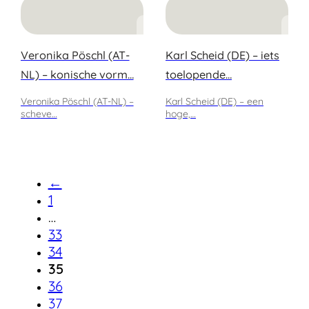
Veronika Pöschl (AT-
Karl Scheid (DE) – iets
NL) – konische vorm…
toelopende…
Veronika Pöschl (AT-NL) –
Karl Scheid (DE) – een
scheve…
hoge,…
←
1
…
33
34
35
36
37