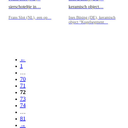
sierschoteltje in…
keramisch object…
Frans Slot (NL), een op…
Ines Büsing (DE), keramisch
object “Kugelsegment…
←
1
…
70
71
72
73
74
…
81
→