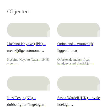
Objecten
Hoshino Kayoko (JPN) –
Onbekend – vrouwelijk
meerzijdige autonome…
liggend torso
Hoshino Kayoko (Japan, 1949)
Onbekende maker, fraai
– een…
handgevormd plastiekje…
Lies Cosijn (NL) –
Sasha Wardell (UK) – ovale
dubbelfiguur “Ingetogen-
hoekige…