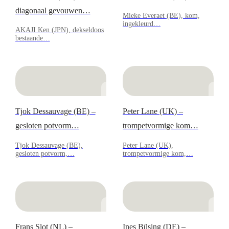
diagonaal gevouwen…
Mieke Everaet (BE), kom,
ingekleurd…
AKAJI Ken (JPN), dekseldoos
bestaande…
Tjok Dessauvage (BE) –
Peter Lane (UK) –
gesloten potvorm…
trompetvormige kom…
Tjok Dessauvage (BE),
Peter Lane (UK),
gesloten potvorm,…
trompetvormige kom,…
Frans Slot (NL) –
Ines Büsing (DE) –