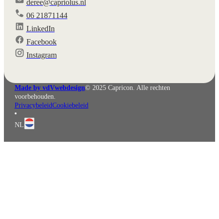
deree@capriolus.nl
06 21871144
LinkedIn
Facebook
English
Deutsch
Instagram
Made by vdVwebdesign
© 2025 Capricon. Alle rechten
voorbehouden.
Privacybeleid
Cookiebeleid
NL