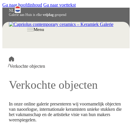
Ga naar hoofdinhoud
Ga naar voettekst
NL
Galerie aan Huis is elke
vrijdag
geopend
English
Deutsch
Menu
/
Verkochte objecten
Verkochte objecten
In onze online galerie presenteren wij voornamelijk objecten
van naoorlogse, internationale keramisten unieke stukken die
het vakmanschap en de artistieke visie van hun makers
weerspiegelen.