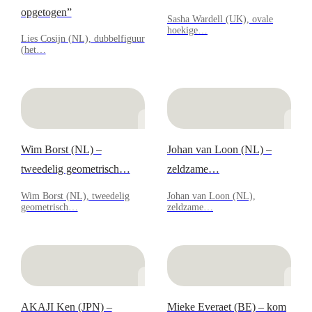
opgetogen”
Sasha Wardell (UK), ovale
hoekige…
Lies Cosijn (NL), dubbelfiguur
(het…
Wim Borst (NL) –
Johan van Loon (NL) –
tweedelig geometrisch…
zeldzame…
Wim Borst (NL), tweedelig
Johan van Loon (NL),
geometrisch…
zeldzame…
AKAJI Ken (JPN) –
Mieke Everaet (BE) – kom