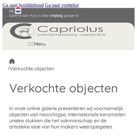
Ga naar hoofdinhoud
Ga naar voettekst
NL
Galerie aan Huis is elke
vrijdag
geopend
English
Deutsch
Menu
/
Verkochte objecten
Verkochte objecten
In onze online galerie presenteren wij voornamelijk
objecten van naoorlogse, internationale keramisten
unieke stukken die het vakmanschap en de
artistieke visie van hun makers weerspiegelen.