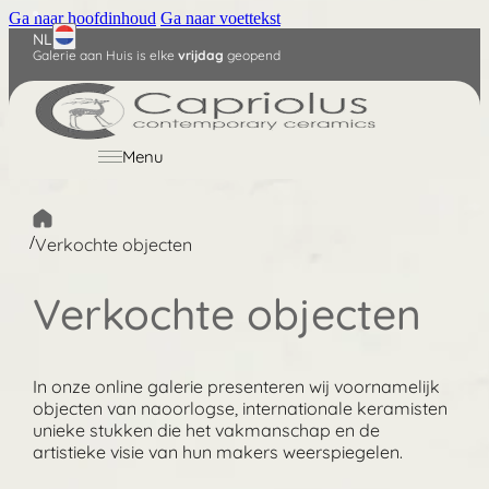
Ga naar hoofdinhoud
Ga naar voettekst
NL
Galerie aan Huis is elke
vrijdag
geopend
English
Deutsch
Menu
/
Verkochte objecten
Verkochte objecten
In onze online galerie presenteren wij voornamelijk
objecten van naoorlogse, internationale keramisten
unieke stukken die het vakmanschap en de
artistieke visie van hun makers weerspiegelen.