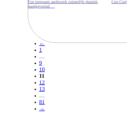
Een imposant aardewerk ruimtelijk plastiek,
Lies Cosi
handgevormd.…
Resultaten
Bekijk alle resultaten
←
1
…
9
10
11
12
13
…
81
→