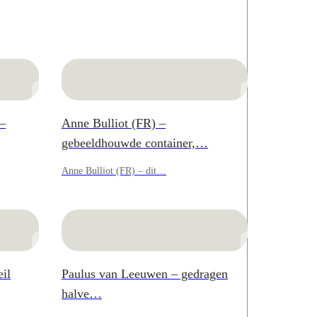
–
Anne Bulliot (FR) –
gebeeldhouwde container,…
Anne Bulliot (FR) – dit…
il
Paulus van Leeuwen – gedragen
halve…