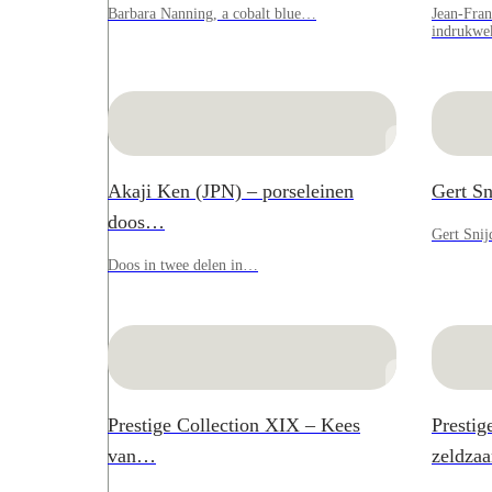
Barbara Nanning, a cobalt blue…
Jean-Fran
indrukw
Akaji Ken (JPN) – porseleinen
Gert S
doos…
Gert Sni
Doos in twee delen in…
Prestige Collection XIX – Kees
Prestig
van…
zeldz