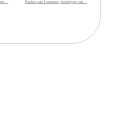
 met…
Paulus van Leeuwen, prototype van…
Zoek