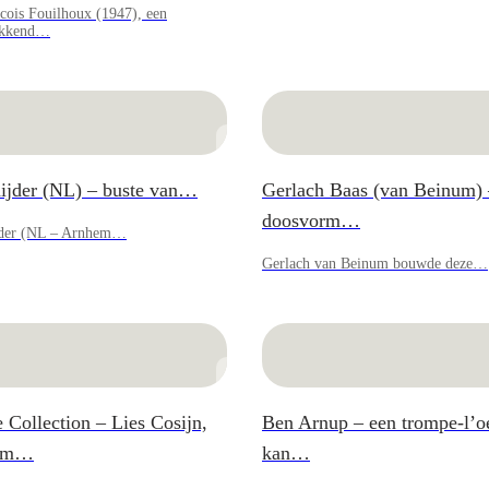
cois Fouilhoux (1947), een
ekkend…
nijder (NL) – buste van…
Gerlach Baas (van Beinum) 
doosvorm…
jder (NL – Arnhem…
Gerlach van Beinum bouwde deze…
e Collection – Lies Cosijn,
Ben Arnup – een trompe-l’oe
aam…
kan…