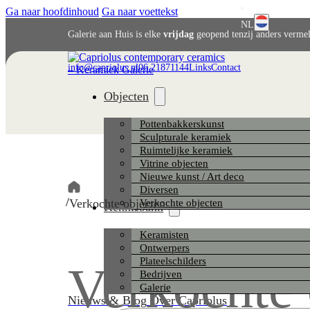
Ga naar hoofdinhoud
Ga naar voettekst
NL
Galerie aan Huis is elke
vrijdag
geopend tenzij anders verme
English
Deutsch
info@capriolus.nl
06 21871144
Links
Contact
Objecten
Pottenbakkerskunst
Sculpturale keramiek
Ruimtelijke keramiek
Vitrine objecten
Nieuwe kunst / Art deco
Diversen
/
Verkochte objecten
Verkochte objecten
Kennisbank
Keramisten
Ontwerpers
Plateelschilders
Verkochte 
Bedrijven
Galerie
Nieuws & Blog
Over Capriolus