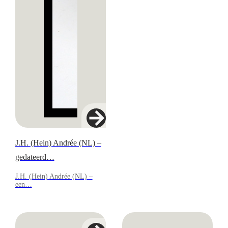
J.H. (Hein) Andrée (NL) –
gedateerd…
J.H. (Hein) Andrée (NL) –
een…