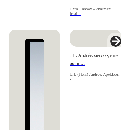
Chris Lanooy – charmant
fraai…
J.H. Andrée, siervaasje met
oor in…
J.H. (Hein) Andrée, Apeldoorn
-…