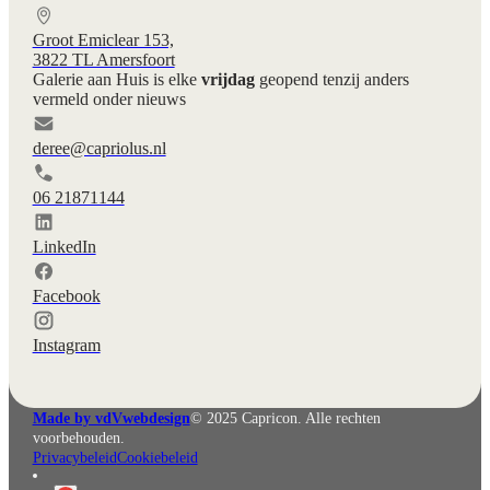
Groot Emiclear 153,
3822 TL Amersfoort
Galerie aan Huis is elke
vrijdag
geopend tenzij anders
vermeld onder nieuws
deree@capriolus.nl
06 21871144
LinkedIn
Facebook
Instagram
English
Deutsch
Made by vdVwebdesign
© 2025 Capricon. Alle rechten
voorbehouden.
Privacybeleid
Cookiebeleid