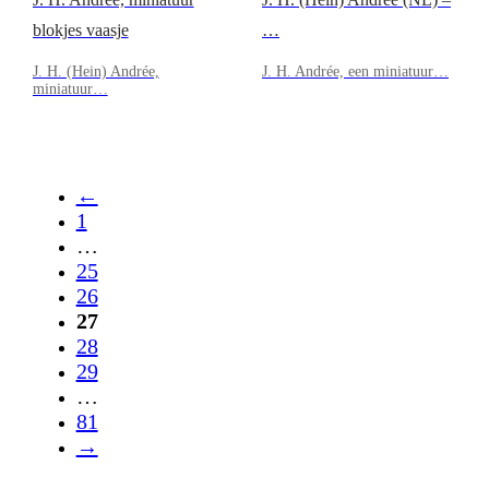
blokjes vaasje
…
J. H. (Hein) Andrée,
J. H. Andrée, een miniatuur…
miniatuur…
←
1
…
25
26
27
28
29
…
81
→