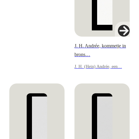
J. H. Andrée, kommetje in
brons…
J. H. (Hein) Andrée, een…