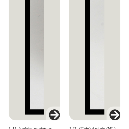
J. H. Andrée, miniatuur
J. H. (Hein) Andrée (NL) –