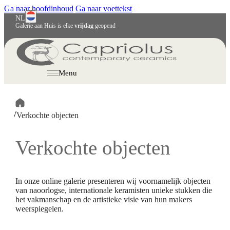
Ga naar hoofdinhoud
Ga naar voettekst
NL
Galerie aan Huis is elke
vrijdag
geopend
English
Deutsch
Menu
/
Verkochte objecten
Verkochte objecten
In onze online galerie presenteren wij voornamelijk objecten
van naoorlogse, internationale keramisten unieke stukken die
het vakmanschap en de artistieke visie van hun makers
weerspiegelen.