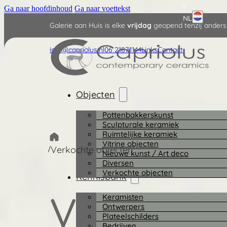
Ga naar hoofdinhoud
Ga naar voettekst
NL
Galerie aan Huis is elke
vrijdag
geopend tenzij anders
English
info@capriolus.nl
06 21871144
Links
Contact
Deutsch
Objecten
Pottenbakkerskunst
Sculpturale keramiek
Ruimtelijke keramiek
Vitrine objecten
/
Verkochte objecten
Nieuwe kunst / Art deco
Diversen
Verkochte objecten
Kennisbank
Verkocht
Keramisten
Ontwerpers
Plateelschilders
Bedrijven