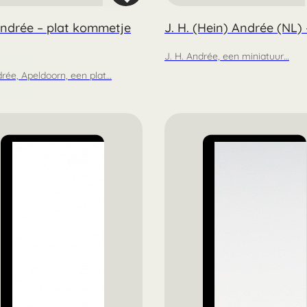
ndrée – plat kommetje
J. H. (Hein) Andrée (NL)
J. H. Andrée, een miniatuur…
rée, Apeldoorn, een plat…