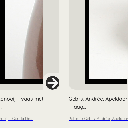
Lanooij – vaas met
Gebrs. Andrée, Apeldoor
…
– laag…
nooij – Gouda De…
Potterie Gebrs. Andrée, Apeldoo