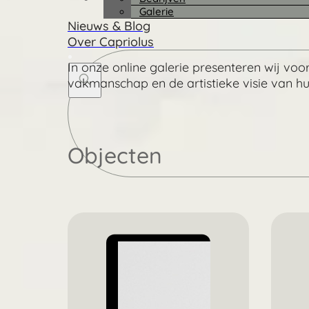
Galerie
Nieuws & Blog
Over Capriolus
In onze online galerie presenteren wij vo
vakmanschap en de artistieke visie van h
Search
...
Objecten