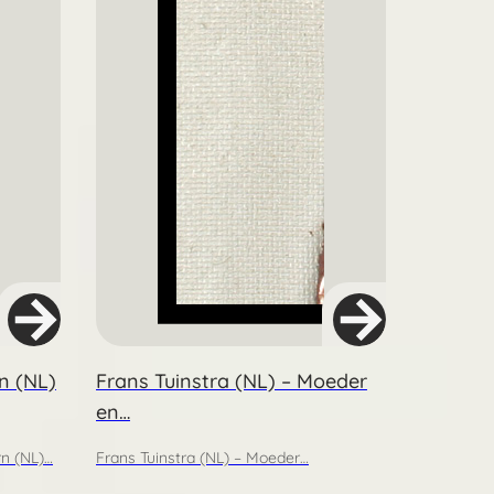
n (NL)
Frans Tuinstra (NL) – Moeder
en…
rn (NL)…
Frans Tuinstra (NL) – Moeder…