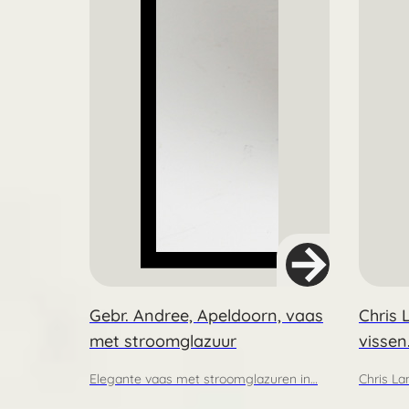
Gebr. Andree, Apeldoorn, vaas
Chris 
met stroomglazuur
vissen
Elegante vaas met stroomglazuren in…
Chris La