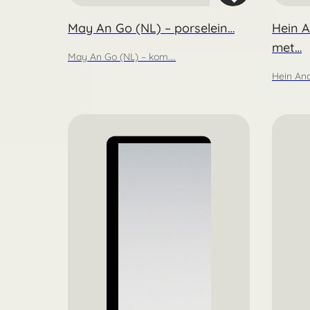
May An Go (NL) – porselein…
Hein A
met…
May An Go (NL) – kom.…
Hein And