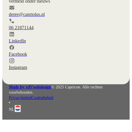
vermeld onder nieuws
deree@capriolus.nl
06 21871144
LinkedIn
Facebook
English
Deutsch
Instagram
Made by vdVwebdesign
© 2025 Capricon. Alle rechten
voorbehouden.
Privacybeleid
Cookiebeleid
NL