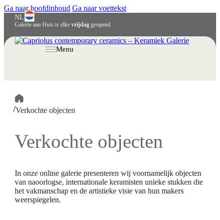
Ga naar hoofdinhoud
Ga naar voettekst
NL
Galerie aan Huis is elke
vrijdag
geopend
English
Deutsch
Menu
/
Verkochte objecten
Verkochte objecten
In onze online galerie presenteren wij voornamelijk objecten
van naoorlogse, internationale keramisten unieke stukken die
het vakmanschap en de artistieke visie van hun makers
weerspiegelen.