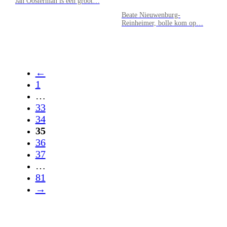
Jan Oosterman is een groot…
Beate Nieuwenburg-
Reinheimer, bolle kom op…
←
1
…
33
34
35
36
37
…
81
→