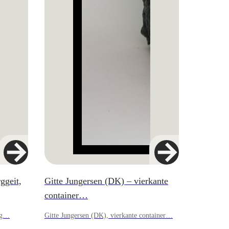
ggeit,
Gitte Jungersen (DK) – vierkante
container…
ing…
Gitte Jungersen (DK), vierkante container…