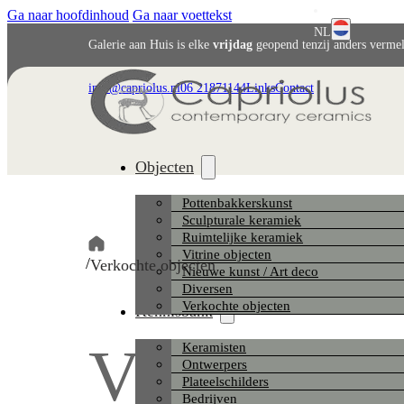
Ga naar hoofdinhoud
Ga naar voettekst
NL
Galerie aan Huis is elke
vrijdag
geopend tenzij anders verme
English
info@capriolus.nl
06 21871144
Links
Contact
Deutsch
Objecten
Pottenbakkerskunst
Sculpturale keramiek
Ruimtelijke keramiek
Vitrine objecten
/
Verkochte objecten
Nieuwe kunst / Art deco
Diversen
Verkochte objecten
Kennisbank
Verkochte 
Keramisten
Ontwerpers
Plateelschilders
Bedrijven