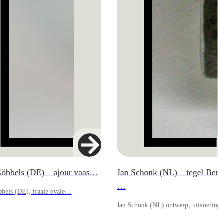
Göbbels (DE) – ajour vaas…
Jan Schonk (NL) – tegel Ber
…
bbels (DE), fraaie ovale…
Jan Schonk (NL) ontwerp, uitvoer