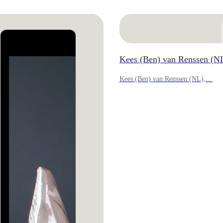
Kees (Ben) van Renssen (
Kees (Ben) van Renssen (NL),…