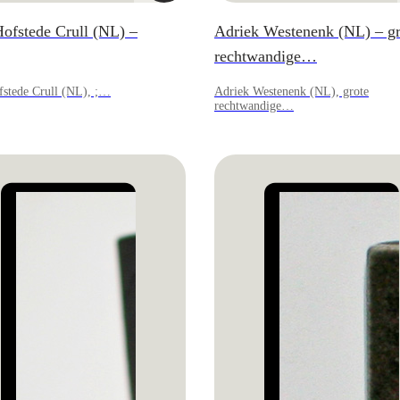
ofstede Crull (NL) –
Adriek Westenenk (NL) – gr
rechtwandige…
fstede Crull (NL), ;…
Adriek Westenenk (NL), grote
rechtwandige…