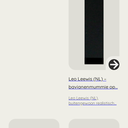
Leo Leewis (NL) –
bavianenmummie op…
Leo Leewis (NL),
buitengewoon realistisch…