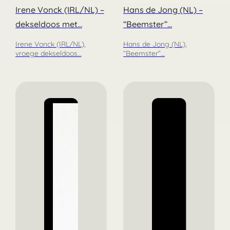
Irene Vonck (IRL/NL) –
Hans de Jong (NL) –
dekseldoos met…
“Beemster”…
Irene Vonck (IRL/NL),
Hans de Jong (NL),
vroege dekseldoos…
“Beemster”…