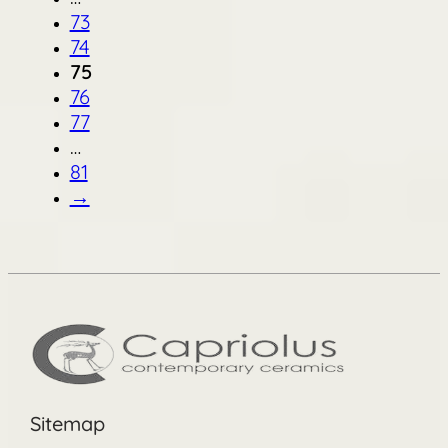
73
74
75
76
77
…
81
→
Sitemap