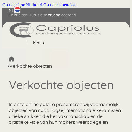
Ga naar hoofdinhoud
Ga naar voettekst
NL
Galerie aan Huis is elke
vrijdag
geopend
English
Deutsch
Menu
/
Verkochte objecten
Verkochte objecten
In onze online galerie presenteren wij voornamelijk
objecten van naoorlogse, internationale keramisten
unieke stukken die het vakmanschap en de
artistieke visie van hun makers weerspiegelen.