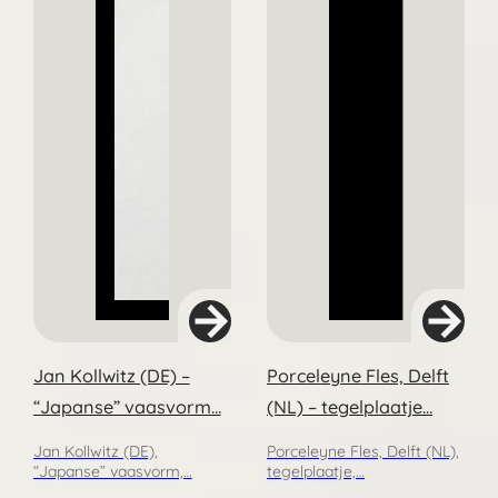
Jan Kollwitz (DE) –
Porceleyne Fles, Delft
“Japanse” vaasvorm…
(NL) – tegelplaatje…
Jan Kollwitz (DE),
Porceleyne Fles, Delft (NL),
“Japanse” vaasvorm,…
tegelplaatje,…