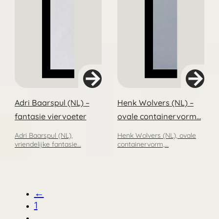
Adri Baarspul (NL) –
Henk Wolvers (NL) –
fantasie viervoeter
ovale containervorm…
Adri Baarspul (NL),
Henk Wolvers (NL), ovale
vriendelijke fantasie…
containervorm,…
←
1
…