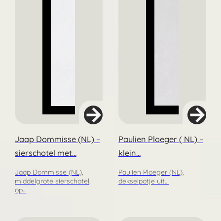
Jaap Dommisse (NL) –
Paulien Ploeger ( NL) –
sierschotel met…
klein…
Jaap Dommisse (NL),
Paulien Ploeger (NL),
middelgrote sierschotel,
dekselpotje uit…
op…