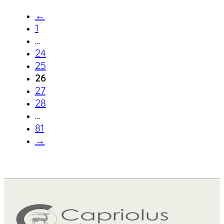
←
1
…
24
25
26
27
28
…
81
→