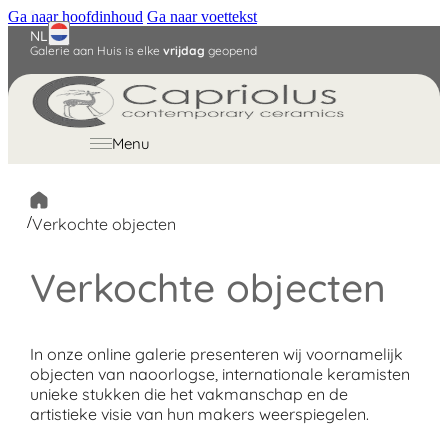
Ga naar hoofdinhoud
Ga naar voettekst
NL
Galerie aan Huis is elke
vrijdag
geopend
English
Deutsch
Menu
/
Verkochte objecten
Verkochte objecten
In onze online galerie presenteren wij voornamelijk
objecten van naoorlogse, internationale keramisten
unieke stukken die het vakmanschap en de
artistieke visie van hun makers weerspiegelen.