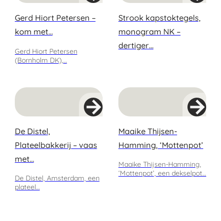
Gerd Hiort Petersen –
Strook kapstoktegels,
kom met…
monogram NK –
dertiger…
Gerd Hiort Petersen
(Bornholm DK),…
De Distel,
Maaike Thijsen-
Plateelbakkerij – vaas
Hamming, ‘Mottenpot’
met…
Maaike Thijsen-Hamming,
‘Mottenpot’, een dekselpot…
De Distel, Amsterdam, een
plateel…