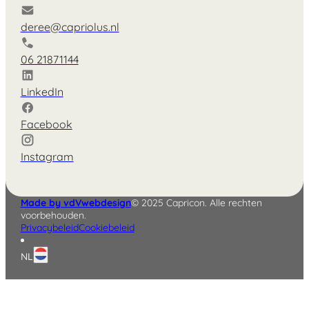
deree@capriolus.nl
06 21871144
LinkedIn
Facebook
Instagram
English
Deutsch
Made by vdVwebdesign
© 2025 Capricon. Alle rechten
voorbehouden.
Privacybeleid
Cookiebeleid
NL