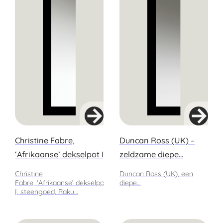
Christine Fabre,
Duncan Ross (UK) –
‘Afrikaanse’ dekselpot I
zeldzame diepe…
Christine
Duncan Ross (UK), een
Fabre, ‘Afrikaanse’ dekselpot
diepe…
I, steengoed, Raku…