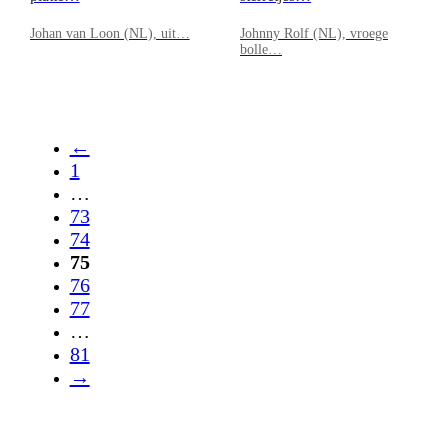
Johan van Loon (NL), uit…
Johnny Rolf (NL), vroege
bolle…
←
1
…
73
74
75
76
77
…
81
→