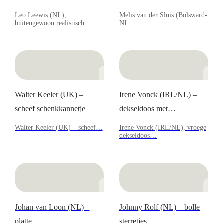
Leo Leewis (NL),
Melis van der Sluis (Bolsward-
buitengewoon realistisch…
NL…
Walter Keeler (UK) –
Irene Vonck (IRL/NL) –
scheef schenkkannetje
dekseldoos met…
Walter Keeler (UK) – scheef…
Irene Vonck (IRL/NL), vroege
dekseldoos…
Johan van Loon (NL) –
Johnny Rolf (NL) – bolle
platte…
sterretjes…