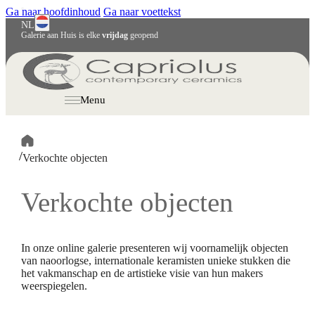
Ga naar hoofdinhoud
Ga naar voettekst
NL
Galerie aan Huis is elke
vrijdag
geopend
English
Deutsch
Menu
/
Verkochte objecten
Verkochte objecten
In onze online galerie presenteren wij voornamelijk objecten
van naoorlogse, internationale keramisten unieke stukken die
het vakmanschap en de artistieke visie van hun makers
weerspiegelen.