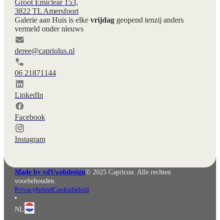
Groot Emiclear 153,
3822 TL Amersfoort
Galerie aan Huis is elke
vrijdag
geopend tenzij anders
vermeld onder nieuws
deree@capriolus.nl
06 21871144
LinkedIn
Facebook
Instagram
English
Deutsch
Made by vdVwebdesign
© 2025 Capricon. Alle rechten
voorbehouden.
Privacybeleid
Cookiebeleid
NL