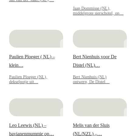
Jaap Dommisse (NL),
middelgrote sierschotel, op…
Paulien Ploeger ( NL) –
Bert Nienhuis voor De
klein…
Distel (NL)…
Paulien Ploeger (NL),
Bert Nienhuis (NL)
dekselpotje uit…
ontwerp, De Distel…
Leo Leewis (NL) –
Melis van der Sluis
bavianenmummie op…
(NL/NZL) –…