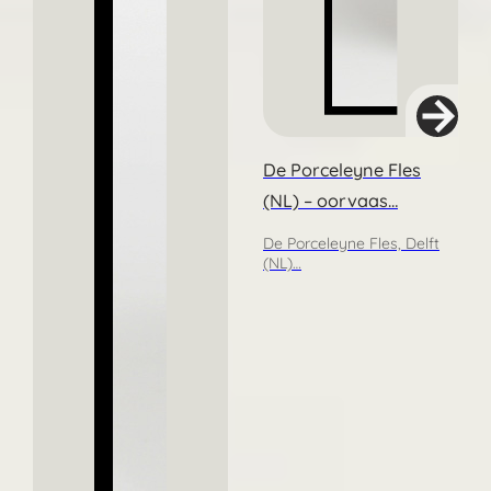
De Porceleyne Fles
(NL) – oorvaas…
De Porceleyne Fles, Delft
(NL)…