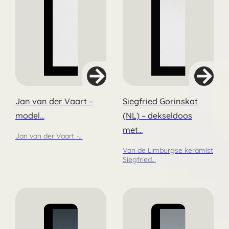
Jan van der Vaart –
Siegfried Gorinskat
model…
(NL) – dekseldoos
met…
Jan van der Vaart -…
Van de Limburgse keramist
Siegfried…