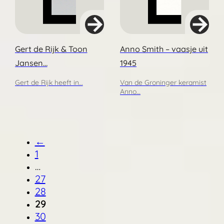
Gert de Rijk & Toon
Anno Smith – vaasje uit
Jansen…
1945
Gert de Rijk heeft in…
Van de Groninger keramist
Anno…
←
1
…
27
28
29
30