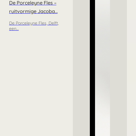
De Porceleyne Fles –
ruitvormige Jacoba…
De Porceleyne Fles, Delft,
een…