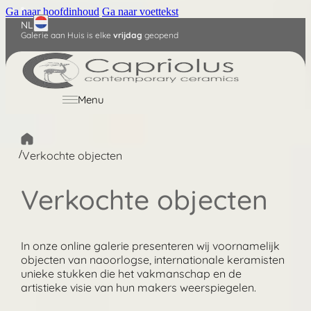
Ga naar hoofdinhoud
Ga naar voettekst
NL
Galerie aan Huis is elke
vrijdag
geopend
English
Deutsch
Menu
/
Verkochte objecten
Verkochte objecten
In onze online galerie presenteren wij voornamelijk
objecten van naoorlogse, internationale keramisten
unieke stukken die het vakmanschap en de
artistieke visie van hun makers weerspiegelen.