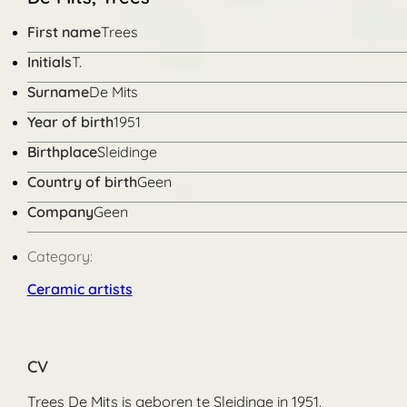
First name
Trees
Initials
T.
Surname
De Mits
Year of birth
1951
Birthplace
Sleidinge
Country of birth
Geen
Company
Geen
Category:
Ceramic artists
CV
Trees De Mits is geboren te Sleidinge in 1951.