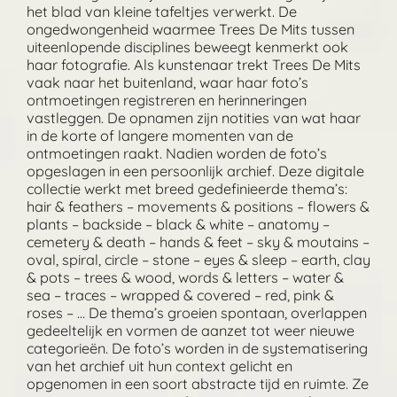
het blad van kleine tafeltjes verwerkt. De
ongedwongenheid waarmee Trees De Mits tussen
uiteenlopende disciplines beweegt kenmerkt ook
haar fotografie. Als kunstenaar trekt Trees De Mits
vaak naar het buitenland, waar haar foto’s
ontmoetingen registreren en herinneringen
vastleggen. De opnamen zijn notities van wat haar
in de korte of langere momenten van de
ontmoetingen raakt. Nadien worden de foto’s
opgeslagen in een persoonlijk archief. Deze digitale
collectie werkt met breed gedefinieerde thema’s:
hair & feathers – movements & positions – flowers &
plants – backside – black & white – anatomy –
cemetery & death – hands & feet – sky & moutains –
oval, spiral, circle – stone – eyes & sleep – earth, clay
& pots – trees & wood, words & letters – water &
sea – traces – wrapped & covered – red, pink &
roses – … De thema’s groeien spontaan, overlappen
gedeeltelijk en vormen de aanzet tot weer nieuwe
categorieën. De foto’s worden in de systematisering
van het archief uit hun context gelicht en
opgenomen in een soort abstracte tijd en ruimte. Ze