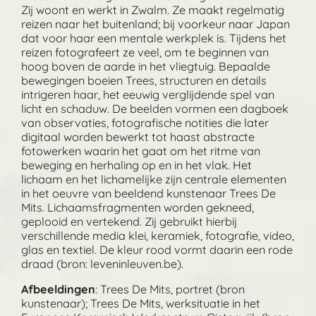
Zij woont en werkt in Zwalm. Ze maakt regelmatig
reizen naar het buitenland; bij voorkeur naar Japan
dat voor haar een mentale werkplek is. Tijdens het
reizen fotografeert ze veel, om te beginnen van
hoog boven de aarde in het vliegtuig. Bepaalde
bewegingen boeien Trees, structuren en details
intrigeren haar, het eeuwig verglijdende spel van
licht en schaduw. De beelden vormen een dagboek
van observaties, fotografische notities die later
digitaal worden bewerkt tot haast abstracte
fotowerken waarin het gaat om het ritme van
beweging en herhaling op en in het vlak. Het
lichaam en het lichamelijke zijn centrale elementen
in het oeuvre van beeldend kunstenaar Trees De
Mits. Lichaamsfragmenten worden gekneed,
geplooid en vertekend. Zij gebruikt hierbij
verschillende media klei, keramiek, fotografie, video,
glas en textiel. De kleur rood vormt daarin een rode
draad (bron: leveninleuven.be).
Afbeeldingen
: Trees De Mits, portret (bron
kunstenaar); Trees De Mits, werksituatie in het