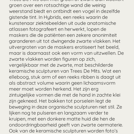
groen over een rotsachtige wand die weinig
weerstand biedt en ontbindt een vogel in dezelfde
gistende tint. In Hybrids, een reeks waarin de
kunstenaar ziektebeelden uit oude anatomische
atlassen fotografeert en herwerkt, lopen de
maskers die de patiënten een zekere anonimiteit
garanderen uit tot dwingende zwarte vlakken. Het
uitvergroten van de maskers erotiseert het beeld,
maar is daarnaast ook een vorm van uitzwellen. De
zwarte vlakken worden figuren op zich,
vergelijkbaar met de zwarte, mat beschilderde
keramische sculpturen van Trees De Mits. Wat een
elleboog, stuk arm of een reeks ribben is daagt uit
als abstract volume waarin geen lichaamsvorm
meer moet worden herkend. Het zijn erg
zintuigelijke vormen die met de hand in zachte klei
zijn gekneed. Het bakken tot porselein legt de
beweging in deze organische sculpturen niet stil. Ze
lijken nog te pulseren en langzaam verder te
kruipen, met een donkere matte huid die hen de
ondoordringbaarheid geeft van zwarte oermaterie.
Ook van de keramische sculpturen worden foto’s