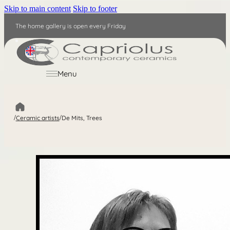
Skip to main content
Skip to footer
The home gallery is open every Friday
EN
Menu
/
Ceramic artists
/
De Mits, Trees