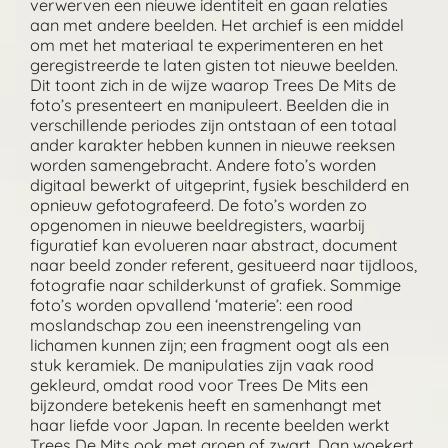
verwerven een nieuwe identiteit en gaan relaties
aan met andere beelden. Het archief is een middel
om met het materiaal te experimenteren en het
geregistreerde te laten gisten tot nieuwe beelden.
Dit toont zich in de wijze waarop Trees De Mits de
foto’s presenteert en manipuleert. Beelden die in
verschillende periodes zijn ontstaan of een totaal
ander karakter hebben kunnen in nieuwe reeksen
worden samengebracht. Andere foto’s worden
digitaal bewerkt of uitgeprint, fysiek beschilderd en
opnieuw gefotografeerd. De foto’s worden zo
opgenomen in nieuwe beeldregisters, waarbij
figuratief kan evolueren naar abstract, document
naar beeld zonder referent, gesitueerd naar tijdloos,
fotografie naar schilderkunst of grafiek. Sommige
foto’s worden opvallend ‘materie’: een rood
moslandschap zou een ineenstrengeling van
lichamen kunnen zijn; een fragment oogt als een
stuk keramiek. De manipulaties zijn vaak rood
gekleurd, omdat rood voor Trees De Mits een
bijzondere betekenis heeft en samenhangt met
haar liefde voor Japan. In recente beelden werkt
Trees De Mits ook met groen of zwart. Dan woekert