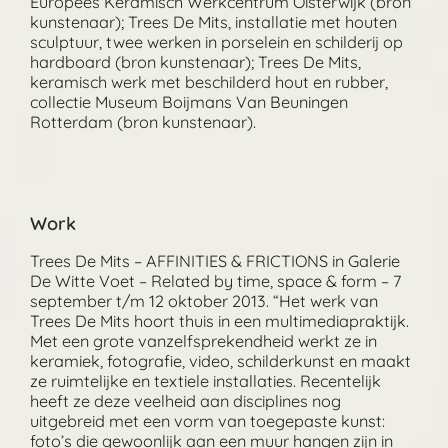
Europees Keramisch Werkcentrum Oisterwijk (bron
kunstenaar); Trees De Mits, installatie met houten
sculptuur, twee werken in porselein en schilderij op
hardboard (bron kunstenaar); Trees De Mits,
keramisch werk met beschilderd hout en rubber,
collectie Museum Boijmans Van Beuningen
Rotterdam (bron kunstenaar).
Work
Trees De Mits – AFFINITIES & FRICTIONS in Galerie
De Witte Voet – Related by time, space & form – 7
september t/m 12 oktober 2013. “Het werk van
Trees De Mits hoort thuis in een multimediapraktijk.
Met een grote vanzelfsprekendheid werkt ze in
keramiek, fotografie, video, schilderkunst en maakt
ze ruimtelijke en textiele installaties. Recentelijk
heeft ze deze veelheid aan disciplines nog
uitgebreid met een vorm van toegepaste kunst:
foto’s die gewoonlijk aan een muur hangen zijn in