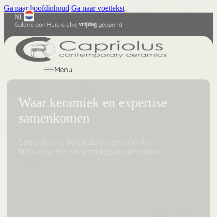
Ga naar hoofdinhoud
Ga naar voettekst
NL
Galerie aan Huis is elke
vrijdag
geopend
English
Deutsch
Menu
Waar keramiek en expertise
samenkomen
Specialist in kunstobjecten van Art
Nouveau tot hedendaagse keramiek