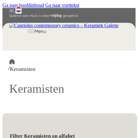
Ga naar hoofdinhoud
Ga naar voettekst
NL
Galerie aan Huis is elke
vrijdag
geopend
English
Deutsch
Menu
/
Keramisten
Keramisten
Filter Keramisten op alfabet