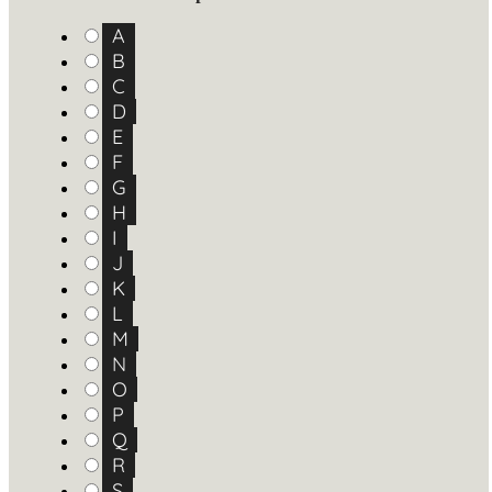
A
B
C
D
E
F
G
H
I
J
K
L
M
N
O
P
Q
R
S