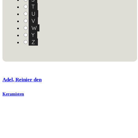
T
U
V
W
Y
Z
Adel, Reinier den
Keramisten