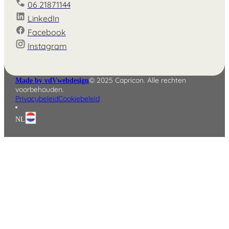
06 21871144
LinkedIn
Facebook
English
Instagram
Deutsch
© 2025 Capricon. Alle rechten
Made by vdVwebdesign
voorbehouden.
Privacybeleid
Cookiebeleid
NL