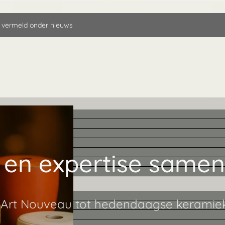
 vermeld onder nieuws
 en expertise same
an Art Nouveau tot hedendaagse keramie