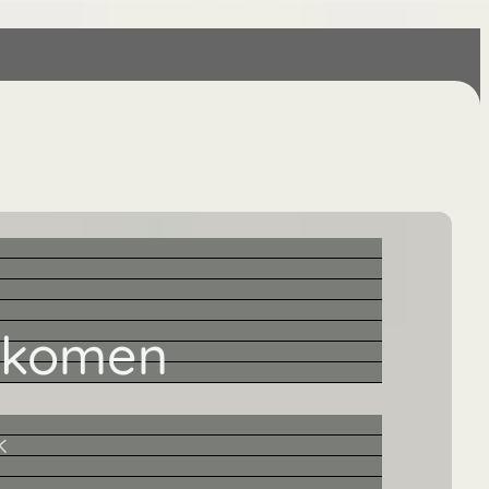
nkomen
k