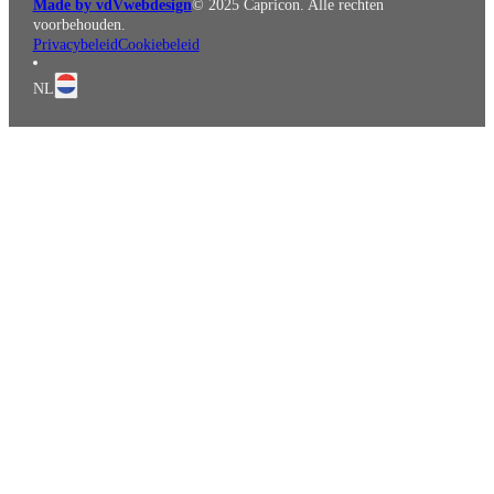
Made by vdVwebdesign
© 2025 Capricon. Alle rechten
voorbehouden.
Privacybeleid
Cookiebeleid
NL