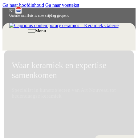
Ga naar hoofdinhoud
Ga naar voettekst
NL
Galerie aan Huis is elke
vrijdag
geopend
English
Deutsch
Menu
Waar keramiek en expertise
samenkomen
Specialist in kunstobjecten van Art Nouveau tot
hedendaagse keramiek