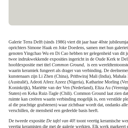
Galerie Terra Delft (sinds 1986) viert dit jaar haar 40ste jubileumj
oprichters Simone Haak en Joke Doedens, samen met hun galerie
genoten Yingchao Wu en Di Cao hebben ter gelegenheid van dit j
twee indrukwekkende exposities ingericht in de Oude Kerk te Del
hoofdexpositie met titel
Common Ground
, is een wereldtentoonst
waarin keramiek fungeert als drager van verbinding. De deelnem
kunstenaars zijn Li Zhen (China), Prithwiraj Mali (India), Mahala 
(Australië), Adeoti Afeez Azeez (Nigeria), Katharine Morling (Ve
Koninkrijk), Mariëtte van der Ven (Nederland), Eliza Au (Verenig
Staten) en Keka Ruiz-Tagle (Chili). Common Ground laat zien dat
ruimte kan creëren waarin verbinding mogelijk is, een verstilde pl
al die prachtige grafstenen) waar zichtbaar wordt dat, ondanks alle
verschillen, de mensheid een gedeelde basis heeft.
De tweede expositie
De tafel van 40
! toont veertig keramische we
veertig keramisten die met de galerie werkten. Elk werk markeert 