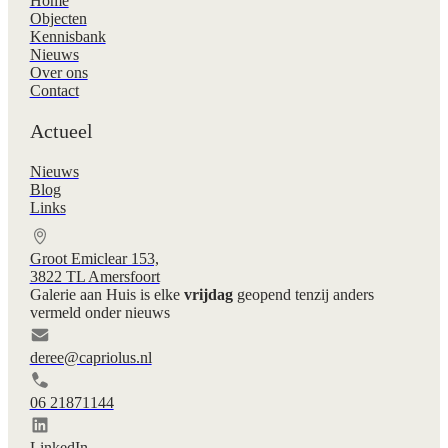
Home
Objecten
Kennisbank
Nieuws
Over ons
Contact
Actueel
Nieuws
Blog
Links
Groot Emiclear 153,
3822 TL Amersfoort
Galerie aan Huis is elke
vrijdag
geopend tenzij anders
vermeld onder nieuws
deree@capriolus.nl
06 21871144
LinkedIn