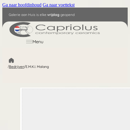
Ga naar hoofdinhoud
Ga naar voettekst
Galerie aan Huis is elke
vrijdag
geopend
NL
Menu
/
Bedrijven
/
E.M.K.I. Malang