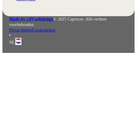
Made by vdVwebdesign
© 2025 Capricon. Alle rechten
voorbehouden.
Privacybeleid
Cookiebeleid
NL