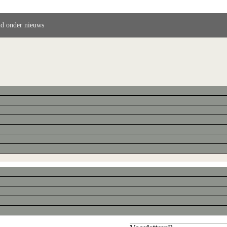
ld onder nieuws
Haenen, Babs
Voornaam
Babs