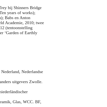
rey bij Shinners Bridge
Ten years of works);
m); Babs en Anton
veld Academie, 2010; twee
12 (tentoonstelling
r ‘Garden of Earthly
n Nederland, Nederlandse
ers uitgevers Zwolle.
niederländischer
eramik, Glas, WCC. BF,