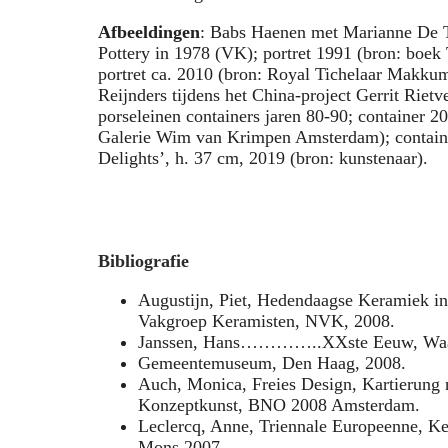
Afbeeldingen
: Babs Haenen met Marianne De T
Pottery in 1978 (VK); portret 1991 (bron: boek 
portret ca. 2010 (bron: Royal Tichelaar Makku
Reijnders tijdens het China-project Gerrit Riet
porseleinen containers jaren 80-90; container 20
Galerie Wim van Krimpen Amsterdam); containe
Delights’, h. 37 cm, 2019 (bron: kunstenaar).
Bibliografie
Augustijn, Piet, Hedendaagse Keramiek i
Vakgroep Keramisten, NVK, 2008.
Janssen, Hans…………..XXste Eeuw, Waand
Gemeentemuseum, Den Haag, 2008.
Auch, Monica, Freies Design, Kartierung 
Konzeptkunst, BNO 2008 Amsterdam.
Leclercq, Anne, Triennale Europeenne, K
Mons 2007.