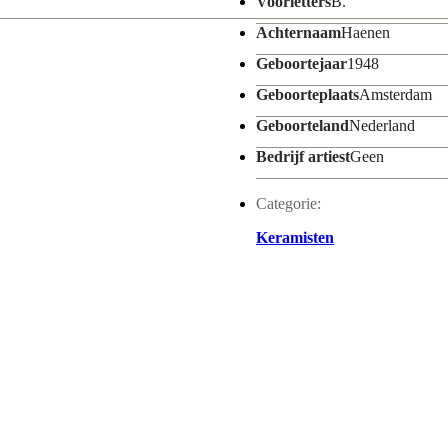
Voorletters
B.
Achternaam
Haenen
Geboortejaar
1948
Geboorteplaats
Amsterdam
Geboorteland
Nederland
Bedrijf artiest
Geen
Categorie:
Keramisten