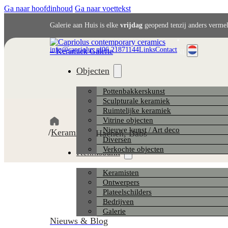
Ga naar hoofdinhoud
Ga naar voettekst
Galerie aan Huis is elke
vrijdag
geopend tenzij anders verme
info@capriolus.nl
06 21871144
Links
Contact
NL
Objecten
Pottenbakkerskunst
Sculpturale keramiek
Ruimtelijke keramiek
Vitrine objecten
Nieuwe kunst / Art deco
/
Keramisten
/
Haenen, Babs
Diversen
Verkochte objecten
Kennisbank
Keramisten
Ontwerpers
Plateelschilders
Bedrijven
Galerie
Nieuws & Blog