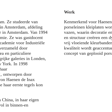
Werk
m. Ze studeerde van
Kenmerkend voor Haenens 
 in Amsterdam, afdeling
porseleinen kleiplaten wor
er in Amsterdam. Van 1994
vazen, waarin decoratie e
emie. Ze was gastdocent
en structuur creëren een 
cademie voor Industriële
vrij vloeiende kleurbanden
verzameld door
kwaliteit wordt geaccentu
a en particuliere
concept van geplooid porse
grijke galeries in Londen,
w York. In 1998
haar
l’, ontworpen door
won Haenen de Inax
 haar eerste tegels kon
 China, in haar eigen
vol in binnen-en