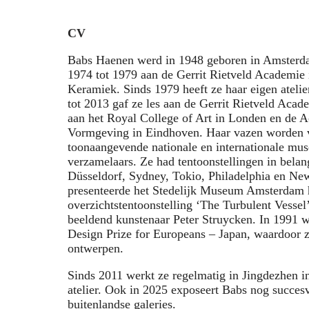
CV
Babs Haenen werd in 1948 geboren in Amsterda
1974 tot 1979 aan de Gerrit Rietveld Academie
Keramiek. Sinds 1979 heeft ze haar eigen ateli
tot 2013 gaf ze les aan de Gerrit Rietveld Acad
aan het Royal College of Art in Londen en de A
Vormgeving in Eindhoven. Haar vazen worden 
toonaangevende nationale en internationale muse
verzamelaars. Ze had tentoonstellingen in belan
Düsseldorf, Sydney, Tokio, Philadelphia en Ne
presenteerde het Stedelijk Museum Amsterdam 
overzichtstentoonstelling ‘The Turbulent Vesse
beeldend kunstenaar Peter Struycken. In 1991 
Design Prize for Europeans – Japan, waardoor ze
ontwerpen.
Sinds 2011 werkt ze regelmatig in Jingdezhen in
atelier. Ook in 2025 exposeert Babs nog succes
buitenlandse galeries.