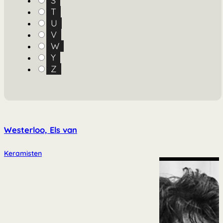
S
T
U
V
W
Y
Z
Westerloo, Els van
Keramisten