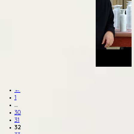
←
1
…
30
31
32