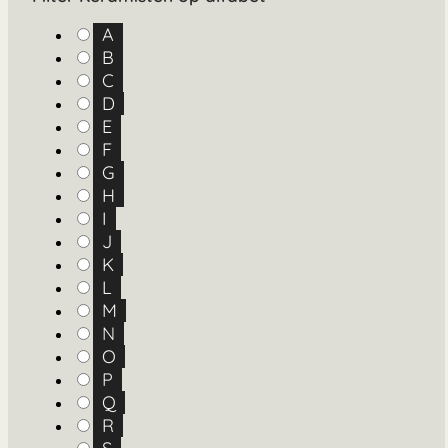
A
B
C
D
E
F
G
H
I
J
K
L
M
N
O
P
Q
R