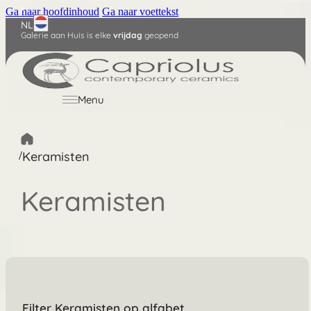
Ga naar hoofdinhoud
Ga naar voettekst
NL
Galerie aan Huis is elke
vrijdag
geopend
English
Deutsch
Menu
/
Keramisten
Keramisten
Filter Keramisten op alfabet