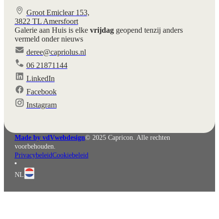
Groot Emiclear 153,
3822 TL Amersfoort
Galerie aan Huis is elke
vrijdag
geopend tenzij anders
vermeld onder nieuws
deree@capriolus.nl
06 21871144
LinkedIn
Facebook
Instagram
English
Deutsch
Made by vdVwebdesign
© 2025 Capricon. Alle rechten
voorbehouden.
Privacybeleid
Cookiebeleid
NL