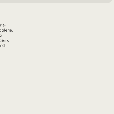
r e-
alerie,
op
zien u
end.