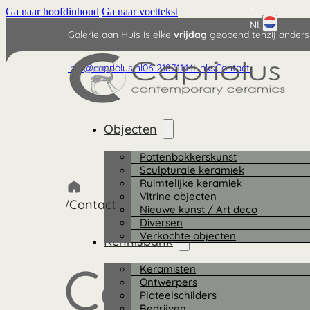
Ga naar hoofdinhoud
Ga naar voettekst
NL
Galerie aan Huis is elke
vrijdag
geopend tenzij anders
English
info@capriolus.nl
06 21871144
Links
Contact
Deutsch
Objecten
Pottenbakkerskunst
Sculpturale keramiek
Ruimtelijke keramiek
Vitrine objecten
/
Contact
Nieuwe kunst / Art deco
Diversen
Verkochte objecten
Kennisbank
Contact
Keramisten
Ontwerpers
Plateelschilders
Bedrijven