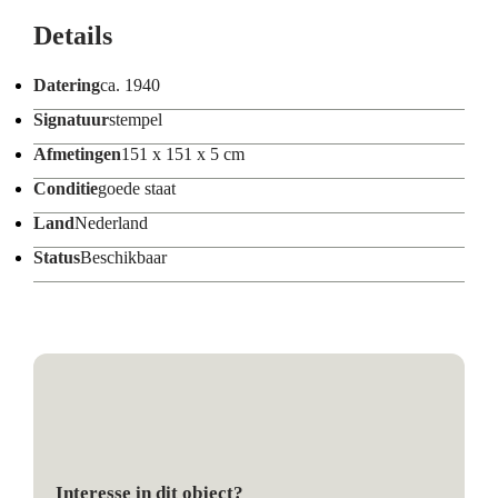
Details
Datering
ca. 1940
Signatuur
stempel
Afmetingen
151 x 151 x 5 cm
Conditie
goede staat
Land
Nederland
Status
Beschikbaar
Interesse in dit object?