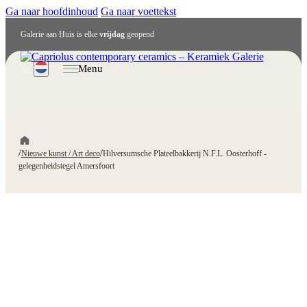
Ga naar hoofdinhoud
Ga naar voettekst
Galerie aan Huis is elke
vrijdag
geopend
Menu
NL
/
/
Nieuwe kunst / Art deco
Hilversumsche Plateelbakkerij N.F.L. Oosterhoff -
gelegenheidstegel Amersfoort