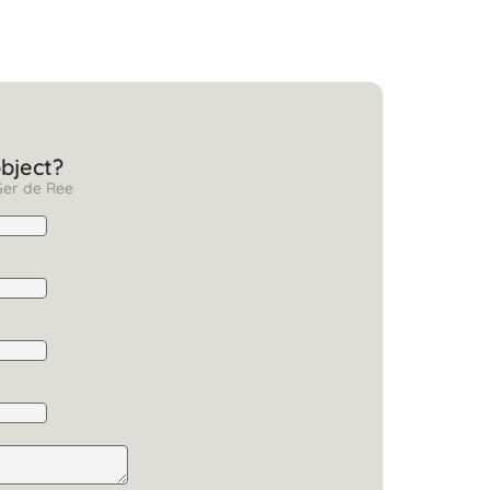
object?
Ger de Ree