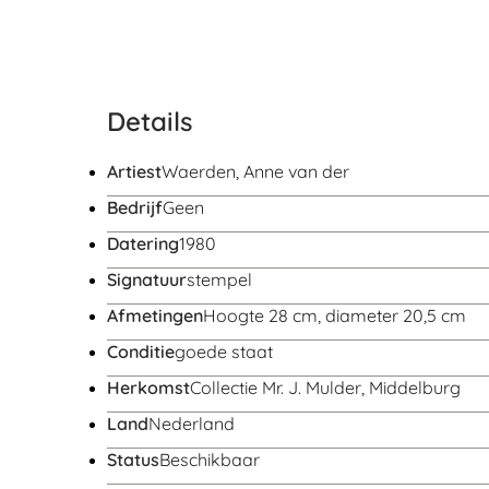
Details
Artiest
Waerden, Anne van der
Bedrijf
Geen
Datering
1980
Signatuur
stempel
Afmetingen
Hoogte 28 cm, diameter 20,5 cm
Conditie
goede staat
Herkomst
Collectie Mr. J. Mulder, Middelburg
Land
Nederland
Status
Beschikbaar