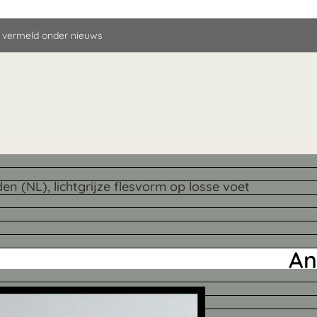
 vermeld onder nieuws
n (NL), lichtgrijze flesvorm op losse voet
An
(N
op