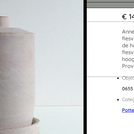
€ 1
Anne
fles
de h
fles
hoog
Prov
Obje
0655
Categ
Pott