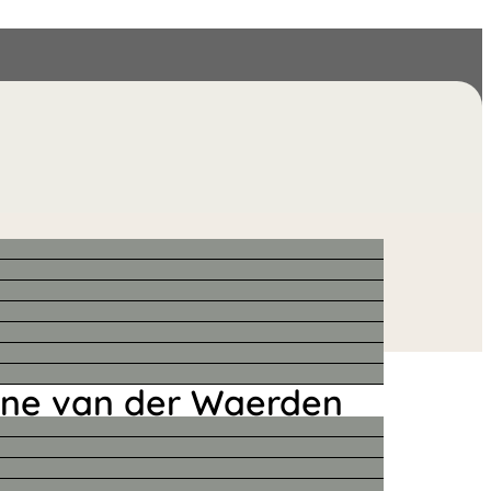
ne van der Waerden
L), lichtgrijze flesvorm
 losse voet