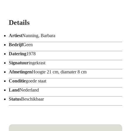
Details
Artiest
Nanning, Barbara
Bedrijf
Geen
Datering
1978
Signatuur
ingekrast
Afmetingen
Hoogte 21 cm, diamater 8 cm
Conditie
goede staat
Land
Nederland
Status
Beschikbaar