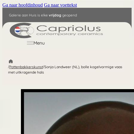
Ga naar hoofdinhoud
Ga naar voettekst
Galerie aan Huis is elke
vrijdag
geopend
NL
Menu
/
Pottenbakkerskunst
/
Sonja Landweer (NL), bolle kogelvormige vaas
met uitkragende hals