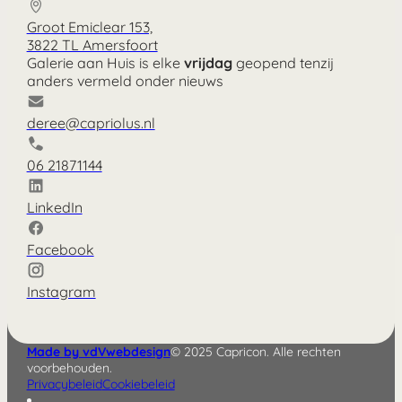
Groot Emiclear 153,
3822 TL Amersfoort
Galerie aan Huis is elke
vrijdag
geopend tenzij
anders vermeld onder nieuws
deree@capriolus.nl
06 21871144
LinkedIn
Facebook
Instagram
Made by vdVwebdesign
© 2025 Capricon. Alle rechten
voorbehouden.
Privacybeleid
Cookiebeleid