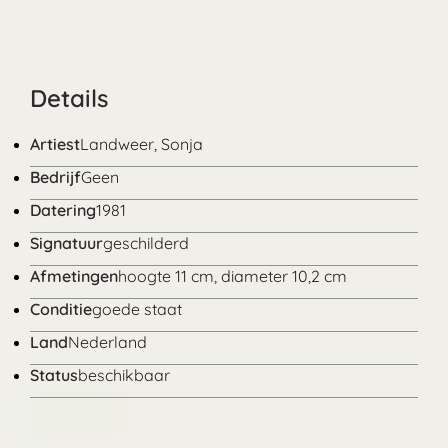
Details
Artiest
Landweer, Sonja
Bedrijf
Geen
Datering
1981
Signatuur
geschilderd
Afmetingen
hoogte 11 cm, diameter 10,2 cm
Conditie
goede staat
Land
Nederland
Status
beschikbaar