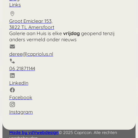
Links
Groot Emiclear 153,
3822 TL Amersfoort
Galerie aan Huis is elke
vrijdag
geopend tenzij
anders vermeld onder nieuws
deree@capriolus.nl
06 21871144
LinkedIn
Facebook
Instagram
Made by vdVwebdesign
© 2025 Capricon. Alle rechten
voorbehouden.