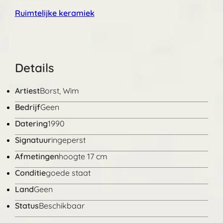
Ruimtelijke keramiek
Details
Artiest
Borst, Wim
Bedrijf
Geen
Datering
1990
Signatuur
ingeperst
Afmetingen
hoogte 17 cm
Conditie
goede staat
Land
Geen
Status
Beschikbaar