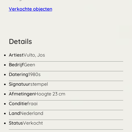
Verkochte objecten
Details
Artiest
Vulto, Jos
Bedrijf
Geen
Datering
1980s
Signatuur
stempel
Afmetingen
Hoogte 23 cm
Conditie
fraai
Land
Nederland
Status
Verkocht